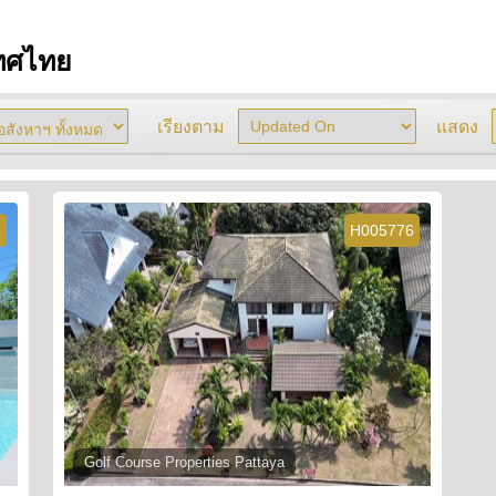
เทศไทย
เรียงตาม
แสดง
4
H005776
Golf Course Properties Pattaya