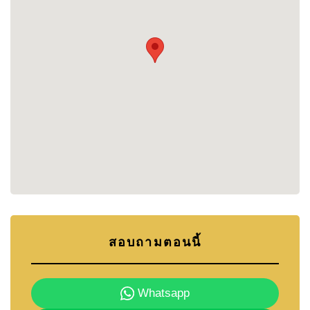
Co-working space
Golf simulator
สระว่ายน้ำ
ฟิตเนส
ระบบรักษาความปลอดภัย 24 ชั่วโมง
ทำเลที่ตั้ง
ตั้งอยู่ใน Takien Tia, Banglamung เชื่อมต่อสะดวกสู่:
Tara Pattana International School
Udomsuksa Demonstration School
Eastern National Sports Center
Makro Pattaya South
North Pattaya
Bangkok Pattaya Hospital
Sri Racha Hospital
สอบถามตอนนี้
Laem Chabang
Rayong
Siam Country Club
Pattaya Country Club
Whatsapp
Burapha Golf Club