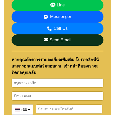
Line
เหมาะสำหรับครอบครัว คนทำงานใน Eastern
Seaboard และผู้ที่ต้องการบ้านขนาดใหญ่ในราคาคุ้ม
Messenger
ค่า
Call Us
สิ่งอำนวยความสะดวก
Clubhouse
Send Email
สระว่ายน้ำ
ฟิตเนส
หากคุณต้องการรายละเอียดเพิ่มเติม โปรดคลิกที่นี่
สนามเด็กเล่น
และกรอกแบบฟอร์มสอบถาม เจ้าหน้าที่ของเราจะ
สวนสาธารณะ
ติดต่อคุณกลับ
ลู่วิ่ง
Co-working Space
Golf Simulator
Home Automation
Key Card Access
ระบบ LPR
CCTV
+66