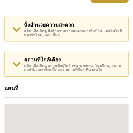
ระยะยาว
ด้วยราคาเริ่มต้นที่เข้าถึงได้ พร้อมสิ่งอำนวยความ
สะดวกระดับพรีเมียม เช่น co-working space, golf
สิ่งอำนวยความสะดวก
simulator, สระว่ายน้ำ และระบบบ้านอัจฉริยะ ทำให้
คลิก เพื่อเปิดดู สิ่งอำนวนความสะดวกภายในบ้าน. เทคโนโลยี
สมาร์ทโฮม, และ อื่นๆ
โครงการนี้โดดเด่นในตลาดบ้านระดับกลางของพัทยา
ทำไมควรเลือก SUPALAI PALM VILLE?
บ้าน 3–4 ห้องนอน 2 ชั้น
สถานที่ใกล้เคียง
คลิก เพื่อเปิดดู สถานที่อยู่ใกล้ เช่น ชายหาด, โรงเรียน, สนาม
บ้านเดี่ยวและบ้านแฝด
กอล์ฟ, แหล่งช็อปปิ้ง และ สถานที่อื่นๆ ที่น่าสนใจ
พื้นที่ใช้สอยประมาณ 220–260 ตร.ม.
ขนาดที่ดินเริ่มต้นประมาณ 240 ตร.ม.
แผนที่
ราคาเริ่มต้นประมาณ 4.5 ล้านบาท
โครงการจาก Supalai
สร้างเสร็จปี 2024
ระบบ Home Automation
ระบบ LPR