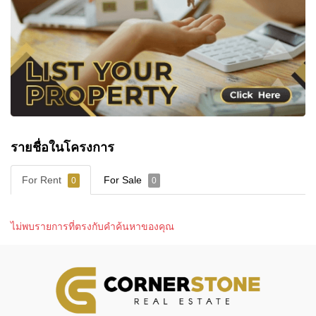
Excellence (2026)
Cornerstone Real Estate — Doing Things The Right
Way.
หากต้องการข้อมูลเพิ่มเติมหรือนัดหมายเข้าชม ติดต่อ
Cornerstone Real Estate
ได้ที่:
📲 WhatsApp: +66807945904
💬 LINE ID: @cornerstonepattaya
📞 +66 (0)38 411250
รายชื่อในโครงการ
📧
info@cornerstone.co.th
🌐
www.cornerstone.co.th
For Rent
For Sale
0
0
ไม่พบรายการที่ตรงกับคำค้นหาของคุณ