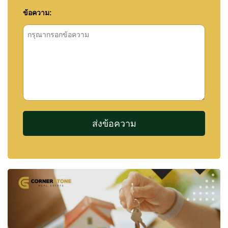
รปภ. 24 ชั่วโมง
ข้อความ:
ภาพรวมโครงการ
ชื่อโครงการ: Supalai Palm Ville
ทำเล: Takien Tia, Banglamung, Pattaya
ปีสร้างเสร็จ: 2024
จำนวนยูนิต: 205 หลัง
ประเภท: บ้านเดี่ยวและบ้านแฝด
ห้องนอน: 3–4 ห้องนอน
พื้นที่ใช้สอย: 220–260 ตร.ม.
ที่ดินเริ่มต้น: 240 ตร.ม.
ราคาเริ่มต้น: 4.5 ล้านบาท
รายละเอียดการติดต่อ
🏆 ภูมิใจที่ได้รับรางวัลระดับประเทศหลายรายการ
จาก Nestopa Thailand รวมถึง Best Real Estate
Agency – Pattaya (2026) และ Best Client Service