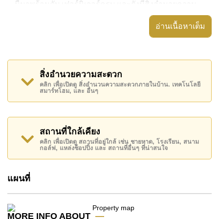
นี้มาพร้อมกับ เฟอร์นิเจอร์ครบ และยังมีสิ่งอำนวยความ
สะดวก ได้แก่ มีระเบียง, เครื่องปรับอากาศครบ,
อ่านเนื้อหาเต็ม
อสังหาริมทรัพย์นี้สามารถใช้ สระว่ายน้ำ ส่วนกลาง ได้
Metro Jomtien Condotel มีสิ่งอำนวยความสะดวกส่วน
กลาง ได้แก่ สนามเทนนิส , ห้องเกมส์, ห้องสมุด, ฟิสเนส
สิ่งอำนวยความสะดวก
สถานที่สำคัญใกล้ Metro Jomtien Condotel ได้แก่: ติด
คลิก เพื่อเปิดดู สิ่งอำนวนความสะดวกภายในบ้าน. เทคโนโลยี
สมาร์ทโฮม, และ อื่นๆ
ชายหาด, บิ๊กซีพัทยาใต้ , Columbia Pictures Aquaverse
Water Park, Nong Nooch Botanical Gardens , ฟีนิกซ์
โกลด์, ชีจันทร์ กอล์ฟ รีสอร์ท , โรงพยาบาลเมืองพัทยา,
รพ.กรุงเทพจอมเทียน
สถานที่ใกล้เคียง
คลิก เพื่อเปิดดู สถานที่อยู่ใกล้ เช่น ชายหาด, โรงเรียน, สนาม
อสังหาริมทรัพย์นี้มีไว้สำหรับขายในราคา ฿ 3,500,000
กอล์ฟ, แหล่งช็อปปิ้ง และ สถานที่อื่นๆ ที่น่าสนใจ
บาท คิดเป็น ฿ 63,636 บาทต่อตารางเมตร
โฉนดที่ดินของอสังหาริมทรัพย์นี้อยู่ภายใต้กรรมสิทธิ์ ชื่อ
แผนที่
ต่างชาติ โดยมี ค่าโอนคนละครึ่ง
ค้นพบโอกาสในการทำให้ที่อยู่อาศัยนี้เป็นบ้านในฝันของ
MORE INFO ABOUT
คุณ!