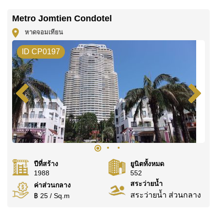
ติดต่อ Cornerstone Real Estate โทร +6638411250
Metro Jomtien Condotel
หรือ อีเมล
info@cornerstone.co.th
หาดจอมเทียน
WhatsApp ของสำนักงาน:
+66807945904
และ LINE:
ID CP0197
@cornerstonepattaya
ปีที่สร้าง
ยูนิตทั้งหมด
1988
552
สระว่ายน้ำ
ค่าส่วนกลาง
สระว่ายน้ำ ส่วนกลาง
฿ 25 / Sq.m