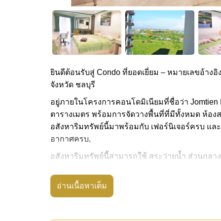
ยินดีต้อนรับสู่ Condo ที่ยอดเยี่ยม – หมายเลขอ้างอิ
จังหวัด ชลบุรี
อยู่ภายในโครงการคอนโดมิเนียมที่ชื่อว่า Jomtien
ตารางเมตร พร้อมการจัดวางพื้นที่ที่มีทั้งหมด ห้องสตู
อสังหาริมทรัพย์นี้มาพร้อมกับ เฟอร์นิเจอร์ครบ และ
อากาศครบ,
อสังหาริมทรัพย์นี้สามารถใช้ สระว่ายน้ำ ส่วนกลาง
Jomtien Beach Condominium มีสิ่งอำนวยความสะดว
กาแฟในสถานที่, มินิมาร์ท
อ่านเนื้อหาเต็ม
สถานที่สำคัญใกล้ Jomtien Beach Condominium ได
พัทยา, พัทยาปาร์ค , เอเชีย 9 หลุม กอล์ฟ , รพ.กร