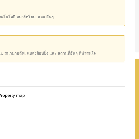
,000 บาท คิดเป็น ฿ 46,667 บาทต่อตารางเมตร และยังมีให้
เทคโนโลยี สมาร์ทโฮม, และ อื่นๆ
state โฆษณาเป็นราคาสำหรับสัญญาเช่า 1 ปี และต้องวาง
ิ์ ชื่อต่างชาติ โดยมี ค่าโอนคนละครึ่ง
ียน, สนามกอล์ฟ, แหล่งช็อปปิ้ง และ สถานที่อื่นๆ ที่น่าสนใจ
ันของคุณ!
50 หรือ อีเมล
info@cornerstone.co.th
INE: @cornerstonepattaya