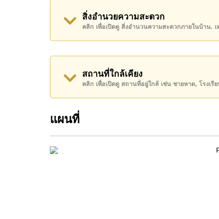
อสังหาริมทรัพย์นี้มีไว้สำหรับขายในราคา ฿ 1,400
สิ่งอำนวยความสะดวก
เช่าในราคา ฿ 11,000 บาท
คลิก เพื่อเปิดดู สิ่งอำนวนความสะดวกภายในบ้าน. 
โปรดทราบว่าราคาค่าเช่าที่ Cornerstone Real E
เงินมัดจำ 2 เดือน
ก่อนเข้าอยู่อาศัย
โฉนดที่ดินของอสังหาริมทรัพย์นี้อยู่ภายใต้กรรมสิทธ
สถานที่ใกล้เคียง
คลิก เพื่อเปิดดู สถานที่อยู่ใกล้ เช่น ชายหาด, โรงเร
ค้นพบโอกาสในการทำให้ที่อยู่อาศัยนี้เป็นบ้านในฝ
ติดต่อ Cornerstone Real Estate โทร +66384112
แผนที่
WhatsApp ของสำนักงาน:
+66807945904
และ L