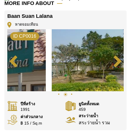
MORE INFO ABOUT
โฉนดที่ดินของอสังหาริมทรัพย์นี้อยู่ภายใต้กรรมสิทธิ์ ชื่อ
ไทย
Baan Suan Lalana
ค้นพบโอกาสในการทำให้ที่อยู่อาศัยนี้เป็นบ้านในฝันของ
หาดจอมเทียน
คุณ!
ID CP0016
ติดต่อ Cornerstone Real Estate โทร +6638411250
หรือ อีเมล
info@cornerstone.co.th
WhatsApp ของสำนักงาน:
+66807945904
และ LINE:
@cornerstonepattaya
ปีที่สร้าง
ยูนิตทั้งหมด
1991
459
สระว่ายน้ำ
ค่าส่วนกลาง
สระว่ายน้ำ รวม
฿ 15 / Sq.m