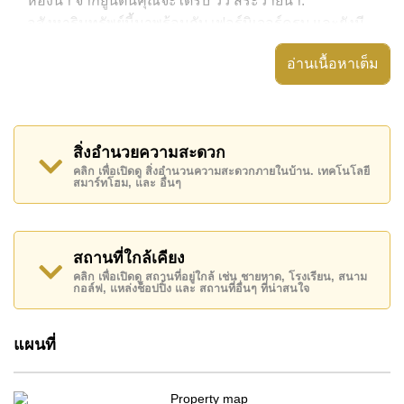
ห้องน้ำ จากยูนิตนี้คุณจะได้รับ วิว สระว่ายน้ำ.
อสังหาริมทรัพย์นี้มาพร้อมกับ เฟอร์นิเจอร์ครบ และยังมี
สิ่งอำนวยความสะดวก ได้แก่ ,
อ่านเนื้อหาเต็ม
อสังหาริมทรัพย์นี้สามารถใช้ สระว่ายน้ำ ส่วนกลาง ได้
Baan Suan Lalana มีสิ่งอำนวยความสะดวกส่วนกลาง
ได้แก่ ฟิสเนส, สนามเทนนิส , ซาวน่าหรือห้องอบไอน้ำ,
สิ่งอำนวยความสะดวก
สนามเด็กเล่น
คลิก เพื่อเปิดดู สิ่งอำนวนความสะดวกภายในบ้าน. เทคโนโลยี
สมาร์ทโฮม, และ อื่นๆ
สถานที่สำคัญใกล้ Baan Suan Lalana ได้แก่: เดินทางไป
ชายหาดได้ง่าย, ไกล้เคียงรถประจำทาง , ตลาดน้ำสี่ภาค
พัทยา, พัทยาปาร์ค , เอเชีย 9 หลุม กอล์ฟ , รพ.กรุงเทพ
จอมเทียน
สถานที่ใกล้เคียง
คลิก เพื่อเปิดดู สถานที่อยู่ใกล้ เช่น ชายหาด, โรงเรียน, สนาม
อสังหาริมทรัพย์นี้เปิดให้เช่าระยะยาวในราคา ฿ 11,000
กอล์ฟ, แหล่งช็อปปิ้ง และ สถานที่อื่นๆ ที่น่าสนใจ
บาทต่อเดือน
โปรดทราบว่าราคาค่าเช่าที่ Cornerstone Real Estate
แผนที่
โฆษณาเป็นราคาสำหรับสัญญาเช่า 1 ปี และต้องวางเงิน
มัดจำ 2 เดือน
ก่อนเข้าอยู่อาศัย