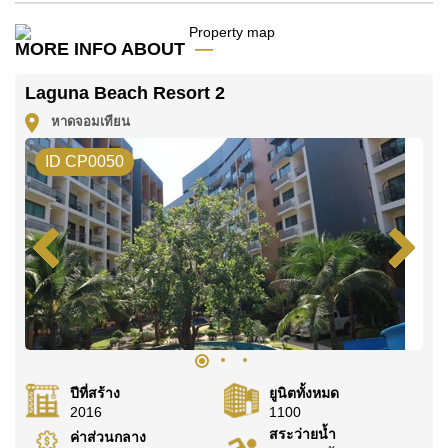
มัดจำ 2 เดือน
ก่อนเข้าอยู่อาศัย
MORE INFO ABOUT
ค้นพบโอกาสในการทำให้ที่อยู่อาศัยนี้เป็นบ้านในฝันของ
คุณ!
Laguna Beach Resort 2
ติดต่อ Cornerstone Real Estate โทร +6638411250
หาดจอมเทียน
หรือ อีเมล
info@cornerstone.co.th
ID CP0050
WhatsApp ของสำนักงาน:
+66807945904
และ LINE:
@cornerstonepattaya
ปีที่สร้าง
ยูนิตทั้งหมด
2016
1100
สระว่ายน้ำ
ค่าส่วนกลาง