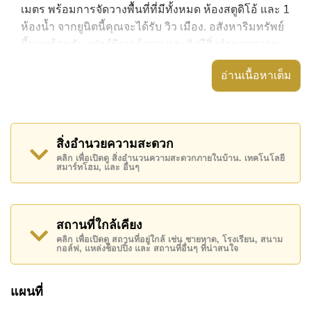
เมตร พร้อมการจัดวางพื้นที่ที่มีทั้งหมด ห้องสตูดิโอ้ และ 1
ห้องน้ำ จากยูนิตนี้คุณจะได้รับ วิว เมือง. อสังหาริมทรัพย์
นี้มาพร้อมกับ เฟอร์นิเจอร์ครบ และยังมีสิ่งอำนวยความ
สะดวก ได้แก่ มีระเบียง,
อ่านเนื้อหาเต็ม
อสังหาริมทรัพย์นี้สามารถใช้ สระว่ายน้ำ ส่วนกลาง ได้
Laguna Beach Resort 2 มีสิ่งอำนวยความสะดวกส่วน
กลาง ได้แก่ สไลเดอร์, ฟิสเนส, สนามเด็กเล่น, สวนส่วน
สิ่งอำนวยความสะดวก
กลาง
คลิก เพื่อเปิดดู สิ่งอำนวนความสะดวกภายในบ้าน. เทคโนโลยี
สมาร์ทโฮม, และ อื่นๆ
สถานที่สำคัญใกล้ Laguna Beach Resort 2 ได้แก่: เดิน
ทางไปชายหาดได้ง่าย, ไกล้เคียงรถประจำทาง , ตลาดน้ำ
สี่ภาคพัทยา, พัทยาปาร์ค , เอเชีย 9 หลุม กอล์ฟ ,
รพ.กรุงเทพจอมเทียน, โรงพยาบาลเมืองพัทยา
สถานที่ใกล้เคียง
คลิก เพื่อเปิดดู สถานที่อยู่ใกล้ เช่น ชายหาด, โรงเรียน, สนาม
อสังหาริมทรัพย์นี้เปิดให้เช่าระยะยาวในราคา ฿ 10,000
กอล์ฟ, แหล่งช็อปปิ้ง และ สถานที่อื่นๆ ที่น่าสนใจ
บาทต่อเดือน
โปรดทราบว่าราคาค่าเช่าที่ Cornerstone Real Estate
แผนที่
โฆษณาเป็นราคาสำหรับสัญญาเช่า 1 ปี และต้องวางเงิน