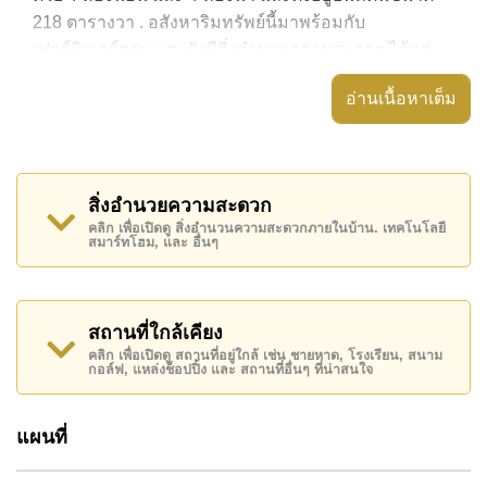
218 ตารางวา . อสังหาริมทรัพย์นี้มาพร้อมกับ
เฟอร์นิเจอร์ครบ และยังมีสิ่งอำนวยความสะดวก ได้แก่ ,
อสังหาริมทรัพย์นี้สามารถใช้ สระว่ายน้ำ ส่วนตัว ได้
อ่านเนื้อหาเต็ม
Jomtien Park Villas มีสิ่งอำนวยความสะดวกส่วนกลาง
ได้แก่ รักษาความปลอดภัย 24 ชั่วโมง, ทางเข้ามีไม้กั้น,
กล้องวงจรปิด
สิ่งอำนวยความสะดวก
สถานที่สำคัญใกล้ Jomtien Park Villas ได้แก่: เดินทางไป
คลิก เพื่อเปิดดู สิ่งอำนวนความสะดวกภายในบ้าน. เทคโนโลยี
สมาร์ทโฮม, และ อื่นๆ
ชายหาดได้ง่าย, ไกล้เคียงรถประจำทาง, บิ๊กซีพัทยาใต้, ฟู้
ดมาร์ท, เฟรนด์ชิป ซุปเปอร์มาร์เก็ต, แม็คโคร , ตลาดน้ำสี่
ภาคพัทยา, พัทยาปาร์ค, อันเดอร์วอเตอร์ เวิลด์, ถนนคน
เดิน, บันจี้จัมพ์, อีซี่คาร์ท , เอเชีย 9 หลุม กอล์ฟ ,
สถานที่ใกล้เคียง
รพ.กรุงเทพจอมเทียน, โรงพยาบาลเมืองพัทยา
คลิก เพื่อเปิดดู สถานที่อยู่ใกล้ เช่น ชายหาด, โรงเรียน, สนาม
กอล์ฟ, แหล่งช็อปปิ้ง และ สถานที่อื่นๆ ที่น่าสนใจ
อสังหาริมทรัพย์นี้เปิดให้เช่าระยะยาวในราคา ฿ 85,000
บาทต่อเดือน
แผนที่
โปรดทราบว่าราคาค่าเช่าที่ Cornerstone Real Estate
โฆษณาเป็นราคาสำหรับสัญญาเช่า 1 ปี และต้องวางเงิน