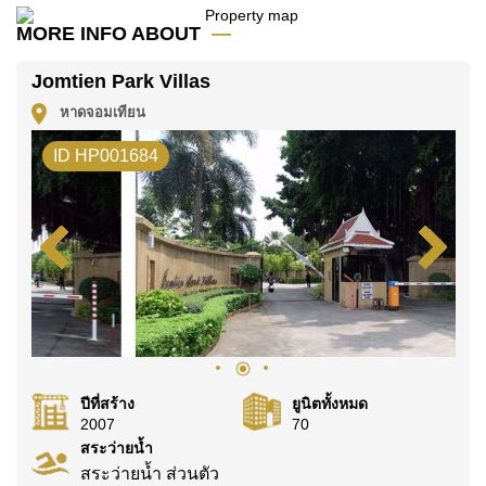
มัดจำ 2 เดือน
ก่อนเข้าอยู่อาศัย
MORE INFO ABOUT
ค้นพบโอกาสในการทำให้ที่อยู่อาศัยนี้เป็นบ้านในฝันของ
Jomtien Park Villas
คุณ!
หาดจอมเทียน
ติดต่อ Cornerstone Real Estate โทร +6638411250
หรือ อีเมล
info@cornerstone.co.th
ID HP001684
WhatsApp ของสำนักงาน:
+66807945904
และ LINE:
@cornerstonepattaya
ปีที่สร้าง
ยูนิตทั้งหมด
2007
70
สระว่ายน้ำ
สระว่ายน้ำ ส่วนตัว