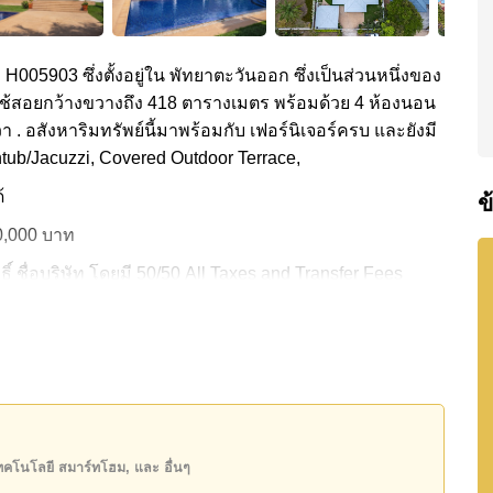
ง H005903 ซึ่งตั้งอยู่ใน พัทยาตะวันออก ซึ่งเป็นส่วนหนึ่งของ
นที่ใช้สอยกว้างขวางถึง 418 ตารางเมตร พร้อมด้วย 4 ห้องนอน
า . อสังหาริมทรัพย์นี้มาพร้อมกับ เฟอร์นิเจอร์ครบ และยังมี
tub/Jacuzzi, Covered Outdoor Terrace,
้
ข
50,000 บาท
์ ชื่อบริษัท
โดยมี 50/50 All Taxes and Transfer Fees
ันของคุณ!
50 หรือ อีเมล
info@cornerstone.co.th
INE: @cornerstonepattaya
เทคโนโลยี สมาร์ทโฮม, และ อื่นๆ