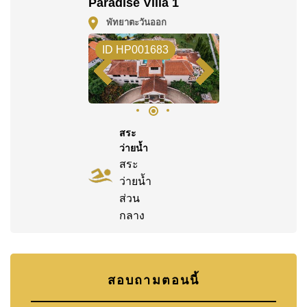
โฉนดที่ดินของอสังหาริมทรัพย์นี้อยู่ภายใต้กรรมสิทธิ์ ชื่อ
Paradise Villa 1
บริษัท
โดยมี ค่าโอนคนละครึ่ง
พัทยาตะวันออก
ค้นพบโอกาสในการทำให้ที่อยู่อาศัยนี้เป็นบ้านในฝันของ
ID HP001683
คุณ!
ติดต่อ Cornerstone Real Estate โทร +6638411250
หรือ อีเมล
info@cornerstone.co.th
WhatsApp ของสำนักงาน:
+66807945904
และ LINE:
สระ
@cornerstonepattaya
ว่ายน้ำ
สระ
ว่ายน้ำ
ส่วน
กลาง
สอบถามตอนนี้