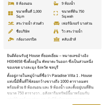
8 ห้องนอน
9 ห้องน้ำ
ขนาดพื้นที่ 1,000
ขนาดที่ดิน 750
Sq.m
Sq.wah
สระว่ายน้ำ ส่วนตัว
เฟอร์นิเจอร์ บางส่วน
ชื่อบริษัท
วิว สระว่ายน้ำ
กล้องวงจรปิด
คลับเฮ้าส์
ยินดีต้อนรับสู่ House ที่ยอดเยี่ยม – หมายเลขอ้างอิง
H004658 ซึ่งตั้งอยู่ใน พัทยาตะวันออก ซึ่งเป็นส่วนหนึ่ง
ของเขต บางละมุง จังหวัด ชลบุรี
ตั้งอยู่ภายในหมู่บ้านที่ชื่อว่า Paradise Villa 1 . House
แห่งนี้มีพื้นที่ใช้สอยกว้างขวางถึง 1000 ตารางเมตร
พร้อมด้วย 8 ห้องนอน และ 9 ห้องน้ำ และตั้งอยู่บนที่ดิน
ขนาด 750 ตารางวา . อสังหาริมทรัพย์นี้มาพร้อมกับ
เฟอร์นิเจอร์ บางส่วน และยังมีสิ่งอำนวยความสะดวก
ได้แก่ บ้าน 3 ชั้น, สนามหญ้าขนาดใหญ่, พื้นที่นั่งเล่น