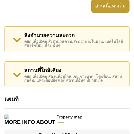
อ่านเนื้อหาเต็ม
กลางแจ้งพร้อมหลังคา, อ่างอาบน้ำ/จากุซซี่, ตู้เสื้อผ้าแบบ
วอล์กอิน, ห้องเก็บของ, ห้องแม่บ้าน, เกสต์เฮาส์, ออฟฟิศ
อสังหาริมทรัพย์นี้สามารถใช้ สระว่ายน้ำ ส่วนตัว ได้
สิ่งอำนวยความสะดวก
Paradise Villa 1 มีสิ่งอำนวยความสะดวกส่วนกลาง
คลิก เพื่อเปิดดู สิ่งอำนวนความสะดวกภายในบ้าน. เทคโนโลยี
ได้แก่ รักษาความปลอดภัย 24 ชั่วโมง, ทางเข้ามีไม้กั้น,
สมาร์ทโฮม, และ อื่นๆ
กล้องวงจรปิด, สนามเทนนิส, คลับเฮ้าส์, สวนส่วนกลาง
สถานที่สำคัญใกล้ Paradise Villa 1 ได้แก่: บิ๊กซีพัทยาใต้,
แม็คโคร, ร้านสยามเบอร์รี่, โลตัส & เอ้าท์เล็ทมอลล์, ทอ
สถานที่ใกล้เคียง
ปส์ ชิลล์ เขาน้อย , ตลาดน้ำสี่ภาคพัทยา, Silverlake
คลิก เพื่อเปิดดู สถานที่อยู่ใกล้ เช่น ชายหาด, โรงเรียน, สนาม
กอล์ฟ, แหล่งช็อปปิ้ง และ สถานที่อื่นๆ ที่น่าสนใจ
Vineyard, อันเดอร์วอเตอร์ เวิลด์, บันจี้จัมพ์, พัทยาเพนท์
บอล & แอร์ซอฟต์ พาร์ค, เขาชีจรรย์ , สยามคันทรีคลับ
แผนที่
(สนามเก่า ไร่ ริมน้ำ และโรลลิ่งฮิลส์), ฟีนิกซ์ โกลด์ ,
รพ.กรุงเทพจอมเทียน
อสังหาริมทรัพย์นี้มีไว้สำหรับขายในราคา ฿ 35,000,000
MORE INFO ABOUT
บาท