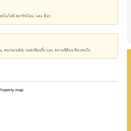
90,000 บาท
เทคโนโลยี สมาร์ทโฮม, และ อื่นๆ
ิ์ ชื่อไทย
โดยมี ค่าโอนคนละครึ่ง
ันของคุณ!
50 หรือ อีเมล
info@cornerstone.co.th
ียน, สนามกอล์ฟ, แหล่งช็อปปิ้ง และ สถานที่อื่นๆ ที่น่าสนใจ
INE: @cornerstonepattaya