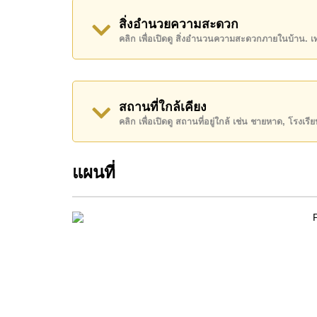
พัทยา, รพ.กรุงเทพจอมเทียน
สิ่งอำนวยความสะดวก
อสังหาริมทรัพย์นี้มีไว้สำหรับขายในราคา ฿ 17,9
คลิก เพื่อเปิดดู สิ่งอำนวนความสะดวกภายในบ้าน. 
โฉนดที่ดินของอสังหาริมทรัพย์นี้อยู่ภายใต้กรรมสิทธ
ค้นพบโอกาสในการทำให้ที่อยู่อาศัยนี้เป็นบ้านในฝ
สถานที่ใกล้เคียง
ติดต่อ Cornerstone Real Estate โทร +66384112
คลิก เพื่อเปิดดู สถานที่อยู่ใกล้ เช่น ชายหาด, โรงเร
WhatsApp ของสำนักงาน:
+66807945904
และ L
แผนที่