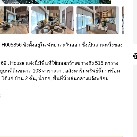
ง H005856 ซึ่งตั้งอยู่ใน พัทยาตะวันออก ซึ่งเป็นส่วนหนึ่งของ
ข
 69 . House แห่งนี้มีพื้นที่ใช้สอยกว้างขวางถึง 515 ตาราง
ยู่บนที่ดินขนาด 103 ตารางวา . อสังหาริมทรัพย์นี้มาพร้อม
แก่ บ้าน 2 ชั้น, น้ำตก, พื้นที่นั่งเล่นกลางแจ้งพร้อม
้
่วนกลาง ได้แก่
ลตัส & เอ้าท์เล็ทมอลล์, บิ๊กซีพัทยาใต้, แม็คโคร, ร้าน
พัทยา, อันเดอร์วอเตอร์ เวิลด์, มิโมซ่า พัทยา, เดอะ
 , ฟีนิกซ์ โกลด์, ชีจันทร์ กอล์ฟ รีสอร์ท , รพ.กรุงเทพ