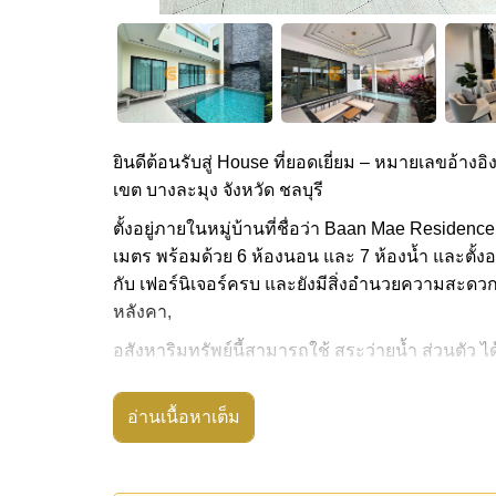
ยินดีต้อนรับสู่ House ที่ยอดเยี่ยม – หมายเลขอ้างอิ
เขต บางละมุง จังหวัด ชลบุรี
ตั้งอยู่ภายในหมู่บ้านที่ชื่อว่า Baan Mae Residence
เมตร พร้อมด้วย 6 ห้องนอน และ 7 ห้องน้ำ และตั้งอ
กับ เฟอร์นิเจอร์ครบ และยังมีสิ่งอำนวยความสะดวก ได้
หลังคา,
อสังหาริมทรัพย์นี้สามารถใช้ สระว่ายน้ำ ส่วนตัว ได
Baan Mae Residence 69 มีสิ่งอำนวยความสะดวกส
อ่านเนื้อหาเต็ม
สถานที่สำคัญใกล้ Baan Mae Residence 69 ได้แก่: โ
สยามเบอร์รี่ , ตลาดนัดเทพประสิทธิ์, ตลาดน้ำสี่ภาค
ช็อกโกแลต แฟคทอรี่ พัทยา สุขุมวิท, โรงละครอลังการ