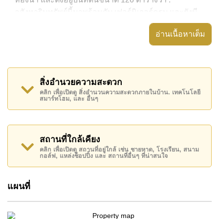
อสังหาริมทรัพย์นี้มาพร้อมกับ เฟอร์นิเจอร์ครบ และยังมี
สิ่งอำนวยความสะดวก ได้แก่ บ้าน 2 ชั้น, สนามหญ้า
อ่านเนื้อหาเต็ม
ขนาดเล็ก, พื้นที่นั่งเล่นกลางแจ้งพร้อมหลังคา, ห้องเก็บ
ของ
อสังหาริมทรัพย์นี้สามารถใช้ สระว่ายน้ำ ส่วนตัว ได้
สิ่งอำนวยความสะดวก
The Richest Valley - Mabprachan Lake มีสิ่งอำนวย
คลิก เพื่อเปิดดู สิ่งอำนวนความสะดวกภายในบ้าน. เทคโนโลยี
ความสะดวกส่วนกลาง ได้แก่ รักษาความปลอดภัย 24
สมาร์ทโฮม, และ อื่นๆ
ชั่วโมง, ทางเข้ามีไม้กั้น
สถานที่สำคัญใกล้ The Richest Valley - Mabprachan
Lake ได้แก่: ใกล้ทางด่วนมอเตอร์เวย์หรือทางหลวง , มาบ
สถานที่ใกล้เคียง
ประชัน เลค, สนามแข่งรถ พีระเรซเซอร์กิต, ไทยโปโล
คลิก เพื่อเปิดดู สถานที่อยู่ใกล้ เช่น ชายหาด, โรงเรียน, สนาม
กอล์ฟ, แหล่งช็อปปิ้ง และ สถานที่อื่นๆ ที่น่าสนใจ
คลับ, ปีโป้ โพนี่ คลับ, พัทยาเวคพาร์ค, ฟาร์มแกะพัทยา ,
สยามคันทรีคลับ (สนามเก่า ไร่ ริมน้ำ และโรลลิ่งฮิลส์),
แผนที่
พัทยาคันทรีคลับ, บูรพา , รพ.กรุงเทพพัทยา, รพ.กรุงเทพ
จอมเทียน
อสังหาริมทรัพย์นี้มีไว้สำหรับขายในราคา ฿ 34,500,000