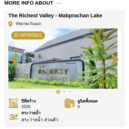
MORE INFO ABOUT
บาท
โฉนดที่ดินของอสังหาริมทรัพย์นี้อยู่ภายใต้กรรมสิทธิ์ ชื่อ
The Richest Valley - Mabprachan Lake
ไทย
โดยมี ค่าโอนคนละครึ่ง
พัทยาตะวันออก
ค้นพบโอกาสในการทำให้ที่อยู่อาศัยนี้เป็นบ้านในฝันของ
ID HP005931
คุณ!
ติดต่อ Cornerstone Real Estate โทร +6638411250
หรือ อีเมล
info@cornerstone.co.th
WhatsApp ของสำนักงาน:
+66807945904
และ LINE:
@cornerstonepattaya
ปีที่สร้าง
ยูนิตทั้งหมด
2026
4
สระว่ายน้ำ
สระว่ายน้ำ ส่วนตัว