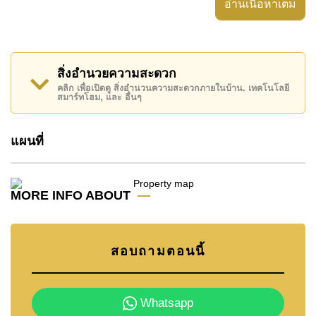
ห้องแม่บ้าน, เกสต์เฮาส์, ห้องเก็บของ
อ่านเนื้อหาเต็ม
อสังหาริมทรัพย์นี้สามารถใช้ สระว่ายน้ำ ส่วนตัว ได้
อสังหาริมทรัพย์นี้มีไว้สำหรับขายในราคา ฿ 26,000,000
บาท
สิ่งอำนวยความสะดวก
คลิก เพื่อเปิดดู สิ่งอำนวนความสะดวกภายในบ้าน. เทคโนโลยี
โฉนดที่ดินของอสังหาริมทรัพย์นี้อยู่ภายใต้กรรมสิทธิ์ ชื่อ
สมาร์ทโฮม, และ อื่นๆ
บริษัท
โดยมี ค่าโอนคนละครึ่ง
ค้นพบโอกาสในการทำให้ที่อยู่อาศัยนี้เป็นบ้านในฝันของ
แผนที่
คุณ!
ติดต่อ Cornerstone Real Estate โทร +6638411250
MORE INFO ABOUT
หรือ อีเมล
info@cornerstone.co.th
WhatsApp ของสำนักงาน:
+66807945904
และ LINE:
@cornerstonepattaya
สอบถามตอนนี้
Whatsapp