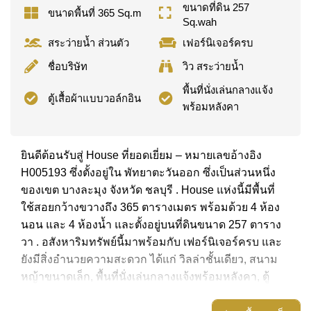
ขนาดที่ดิน 257
ขนาดพื้นที่ 365 Sq.m
Sq.wah
สระว่ายน้ำ ส่วนตัว
เฟอร์นิเจอร์ครบ
ชื่อบริษัท
วิว สระว่ายน้ำ
พื้นที่นั่งเล่นกลางแจ้ง
ตู้เสื้อผ้าแบบวอล์กอิน
พร้อมหลังคา
ยินดีต้อนรับสู่ House ที่ยอดเยี่ยม – หมายเลขอ้างอิง
H005193 ซึ่งตั้งอยู่ใน พัทยาตะวันออก ซึ่งเป็นส่วนหนึ่ง
ของเขต บางละมุง จังหวัด ชลบุรี . House แห่งนี้มีพื้นที่
ใช้สอยกว้างขวางถึง 365 ตารางเมตร พร้อมด้วย 4 ห้อง
นอน และ 4 ห้องน้ำ และตั้งอยู่บนที่ดินขนาด 257 ตาราง
วา . อสังหาริมทรัพย์นี้มาพร้อมกับ เฟอร์นิเจอร์ครบ และ
ยังมีสิ่งอำนวยความสะดวก ได้แก่ วิลล่าชั้นเดียว, สนาม
หญ้าขนาดเล็ก, พื้นที่นั่งเล่นกลางแจ้งพร้อมหลังคา, ตู้
เสื้อผ้าแบบวอล์กอิน, อ่างอาบน้ำ/จากุซซี่, สปริงเกลอร์,