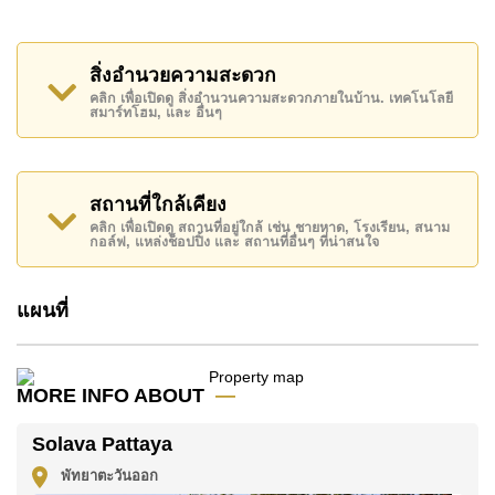
Solava Pattaya มีสิ่งอำนวยความสะดวกส่วนกลาง ได้แก่
ฟิตเนส, คลับเฮ้าส์, รักษาความปลอดภัย 24 ชั่วโมง, ซาว
สิ่งอำนวยความสะดวก
น่าหรือห้องอบไอน้ำ
คลิก เพื่อเปิดดู สิ่งอำนวนความสะดวกภายในบ้าน. เทคโนโลยี
สมาร์ทโฮม, และ อื่นๆ
สถานที่สำคัญใกล้ Solava Pattaya ได้แก่: โลตัส & เอ้
าท์เล็ทมอลล์, บิ๊กซีพัทยาใต้ , บันจี้จัมพ์, โคลอสเซียมโชว์
พัทยา , สยามคันทรีคลับ (สนามเก่า ไร่ ริมน้ำ และโรลลิ่ง
ฮิลส์), พัทยาคันทรีคลับ , รพ.กรุงเทพพัทยา, รพ.กรุงเทพ
สถานที่ใกล้เคียง
จอมเทียน
คลิก เพื่อเปิดดู สถานที่อยู่ใกล้ เช่น ชายหาด, โรงเรียน, สนาม
กอล์ฟ, แหล่งช็อปปิ้ง และ สถานที่อื่นๆ ที่น่าสนใจ
อสังหาริมทรัพย์นี้มีไว้สำหรับขายในราคา ฿ 34,500,000
บาท
แผนที่
โฉนดที่ดินของอสังหาริมทรัพย์นี้อยู่ภายใต้กรรมสิทธิ์ ชื่อ
ไทย
โดยมี ค่าโอนคนละครึ่ง
MORE INFO ABOUT
ค้นพบโอกาสในการทำให้ที่อยู่อาศัยนี้เป็นบ้านในฝันของ
คุณ!
Solava Pattaya
ติดต่อ Cornerstone Real Estate โทร +6638411250
พัทยาตะวันออก
หรือ อีเมล
info@cornerstone.co.th