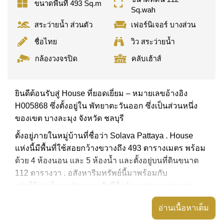
ขนาดพื้นที่ 493 Sq.m
Sq.wah
สระว่ายน้ำ ส่วนตัว
เฟอร์นิเจอร์ บางส่วน
ชื่อไทย
วิว สระว่ายน้ำ
กล้องวงจรปิด
คลับเฮ้าส์
ยินดีต้อนรับสู่ House ที่ยอดเยี่ยม – หมายเลขอ้างอิง
H005868 ซึ่งตั้งอยู่ใน พัทยาตะวันออก ซึ่งเป็นส่วนหนึ่ง
ของเขต บางละมุง จังหวัด ชลบุรี
ตั้งอยู่ภายในหมู่บ้านที่ชื่อว่า Solava Pattaya . House
แห่งนี้มีพื้นที่ใช้สอยกว้างขวางถึง 493 ตารางเมตร พร้อม
ด้วย 4 ห้องนอน และ 5 ห้องน้ำ และตั้งอยู่บนที่ดินขนาด
112 ตารางวา . อสังหาริมทรัพย์นี้มาพร้อมกับ
เฟอร์นิเจอร์ บางส่วน และยังมีสิ่งอำนวยความสะดวก
ได้แก่ สวนส่วนตัว, ระเบียงกลางแจ้งที่มีหลังคา,
อ่านเนื้อหาเต็ม
อสังหาริมทรัพย์นี้สามารถใช้ สระว่ายน้ำ ส่วนตัว ได้