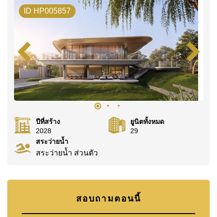
ID HP005857
WhatsApp ของสำนักงาน:
+66807945904
และ LINE:
@cornerstonepattaya
ปีที่สร้าง
ยูนิตทั้งหมด
2028
29
สระว่ายน้ำ
สระว่ายน้ำ ส่วนตัว
สอบถามตอนนี้