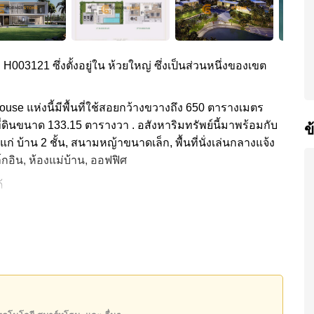
ง H003121 ซึ่งตั้งอยู่ใน ห้วยใหญ่ ซึ่งเป็นส่วนหนึ่งของเขต
 . House แห่งนี้มีพื้นที่ใช้สอยกว้างขวางถึง 650 ตารางเมตร
ี่ดินขนาด 133.15 ตารางวา . อสังหาริมทรัพย์นี้มาพร้อมกับ
ข
่ บ้าน 2 ชั้น, สนามหญ้าขนาดเล็ก, พื้นที่นั่งเล่นกลางแจ้ง
ล์กอิน, ห้องแม่บ้าน, ออฟฟิศ
้
าง ได้แก่ ฟิตเนส, คลับเฮ้าส์, รักษาความปลอดภัย 24
ุดชาร์จ EV
้ทางด่วนมอเตอร์เวย์หรือทางหลวง, โลตัส สัตหีบ , สนามบินอู่
erse Water Park, Ramayana Water Park, Silverlake
อล์ฟ รีสอร์ท , โรงพยาบาลสมเด็จพระนางเจ้าสิริกิติ์
00,000 บาท