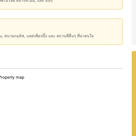
เทคโนโลยี สมาร์ทโฮม, และ อื่นๆ
ิ์ ชื่อไทย
โดยมี ค่าโอนคนละครึ่ง
ันของคุณ!
50 หรือ อีเมล
info@cornerstone.co.th
ียน, สนามกอล์ฟ, แหล่งช็อปปิ้ง และ สถานที่อื่นๆ ที่น่าสนใจ
INE: @cornerstonepattaya