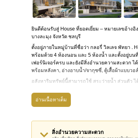
ยินดีต้อนรับสู่ House ที่ยอดเยี่ยม – หมายเลขอ้างอิ
บางละมุง จังหวัด ชลบุรี
ตั้งอยู่ภายในหมู่บ้านที่ชื่อว่า กลอรี่ วิลเลจ พัทยา
พร้อมด้วย 4 ห้องนอน และ 5 ห้องน้ำ และตั้งอยู่บนท
เฟอร์นิเจอร์ครบ และยังมีสิ่งอำนวยความสะดวก ได้แก
พร้อมหลังคา, อ่างอาบน้ำ/จากุซซี่, ตู้เสื้อผ้าแบบวอ
อสังหาริมทรัพย์นี้สามารถใช้ สระว่ายน้ำ ส่วนตัว ได
กลอรี่ วิลเลจ พัทยา มีสิ่งอำนวยความสะดวกส่วนกล
ชั่วโมง, ห้องเล่มเกมส์, ซาวน่าหรือห้องอบไอน้ำ, จ
อ่านเนื้อหาเต็ม
สถานที่สำคัญใกล้ กลอรี่ วิลเลจ พัทยา ได้แก่: ใกล
ตะเภา, โอเชียนมารีน่า, Columbia Pictures Aquav
Vineyard, เลเจ้นด์สยาม , ฟีนิกซ์ โกลด์, ชีจันทร์ ก
สิ่งอำนวยความสะดวก
อสังหาริมทรัพย์นี้มีไว้สำหรับขายในราคา ฿ 25,6