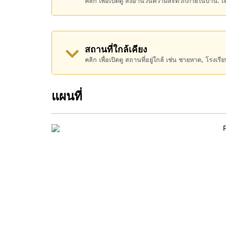
คลิก เพื่อเปิดดู สิ่งอำนวนความสะดวกภายในบ้าน. 
โฉนดที่ดินของอสังหาริมทรัพย์นี้อยู่ภายใต้กรรมสิทธ
ค้นพบโอกาสในการทำให้ที่อยู่อาศัยนี้เป็นบ้านในฝ
สถานที่ใกล้เคียง
ติดต่อ Cornerstone Real Estate โทร +66384112
คลิก เพื่อเปิดดู สถานที่อยู่ใกล้ เช่น ชายหาด, โรงเร
WhatsApp ของสำนักงาน:
+66807945904
และ L
แผนที่