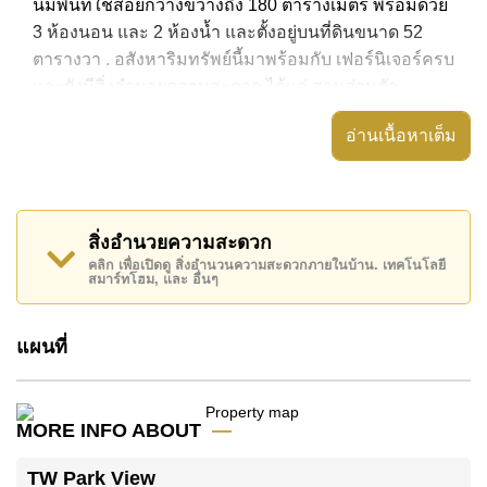
นี้มีพื้นที่ใช้สอยกว้างขวางถึง 180 ตารางเมตร พร้อมด้วย
3 ห้องนอน และ 2 ห้องน้ำ และตั้งอยู่บนที่ดินขนาด 52
ตารางวา . อสังหาริมทรัพย์นี้มาพร้อมกับ เฟอร์นิเจอร์ครบ
และยังมีสิ่งอำนวยความสะดวก ได้แก่ สวนส่วนตัว,
อสังหาริมทรัพย์นี้สามารถใช้ สระว่ายน้ำ ส่วนกลาง ได้
อ่านเนื้อหาเต็ม
TW Park View มีสิ่งอำนวยความสะดวกส่วนกลาง ได้แก่
สถานที่สำคัญใกล้ TW Park View ได้แก่: , ,
อสังหาริมทรัพย์นี้เปิดให้เช่าระยะยาวในราคา ฿ 35,000
สิ่งอำนวยความสะดวก
บาทต่อเดือน
คลิก เพื่อเปิดดู สิ่งอำนวนความสะดวกภายในบ้าน. เทคโนโลยี
สมาร์ทโฮม, และ อื่นๆ
โปรดทราบว่าราคาค่าเช่าที่ Cornerstone Real Estate
โฆษณาเป็นราคาสำหรับสัญญาเช่า 1 ปี และต้องวางเงิน
แผนที่
มัดจำ 2 เดือน
ก่อนเข้าอยู่อาศัย
ค้นพบโอกาสในการทำให้ที่อยู่อาศัยนี้เป็นบ้านในฝันของ
คุณ!
MORE INFO ABOUT
ติดต่อ Cornerstone Real Estate โทร +6638411250
TW Park View