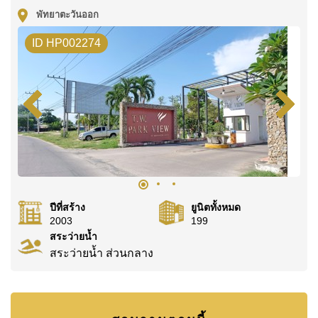
หรือ อีเมล
info@cornerstone.co.th
พัทยาตะวันออก
WhatsApp ของสำนักงาน:
+66807945904
และ LINE:
@cornerstonepattaya
ID HP002274
ปีที่สร้าง
ยูนิตทั้งหมด
2003
199
สระว่ายน้ำ
สระว่ายน้ำ ส่วนกลาง