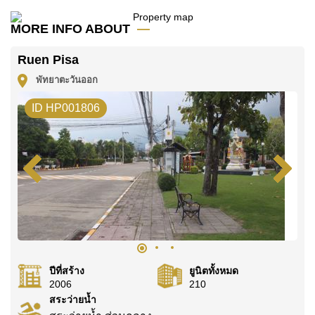
โฆษณาเป็นราคาสำหรับสัญญาเช่า 1 ปี และต้องวางเงิน
มัดจำ 2 เดือน
ก่อนเข้าอยู่อาศัย
MORE INFO ABOUT
โฉนดที่ดินของอสังหาริมทรัพย์นี้อยู่ภายใต้กรรมสิทธิ์ ชื่อ
Ruen Pisa
ไทย
พัทยาตะวันออก
ค้นพบโอกาสในการทำให้ที่อยู่อาศัยนี้เป็นบ้านในฝันของ
คุณ!
ID HP001806
ติดต่อ Cornerstone Real Estate โทร +6638411250
หรือ อีเมล
info@cornerstone.co.th
WhatsApp ของสำนักงาน:
+66807945904
และ LINE:
@cornerstonepattaya
ปีที่สร้าง
ยูนิตทั้งหมด
2006
210
สระว่ายน้ำ