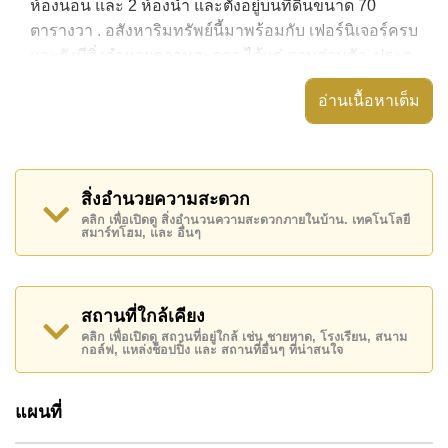
ห้องนอน และ 2 ห้องน้ำ และตั้งอยู่บนที่ดินขนาด 70
ตารางวา . อสังหาริมทรัพย์นี้มาพร้อมกับ เฟอร์นิเจอร์ครบ
และยังมีสิ่งอำนวยความสะดวก ได้แก่ สวนส่วนตัว, ประตู
รั่วไฟฟ้า,
อ่านเนื้อหาเต็ม
อสังหาริมทรัพย์นี้สามารถใช้ สระว่ายน้ำ ส่วนกลาง ได้
Ruen Pisa มีสิ่งอำนวยความสะดวกส่วนกลาง ได้แก่
รักษาความปลอดภัย 24 ชั่วโมง, ทางเข้ามีไม้กั้น, กล้อง
สิ่งอำนวยความสะดวก
วงจรปิด, ฟิตเนส
คลิก เพื่อเปิดดู สิ่งอำนวนความสะดวกภายในบ้าน. เทคโนโลยี
สมาร์ทโฮม, และ อื่นๆ
สถานที่สำคัญใกล้ Ruen Pisa ได้แก่: แม็คโคร, โลตัส
พัทยาเหนือ , อุทยานหินล้านปีและฟาร์มจระเข้, ปีโป้ โพนี่
คลับ , พัทยาคันทรีคลับ, สยามคันทรีคลับ (สนามเก่า ไร่
ริมน้ำ และโรลลิ่งฮิลส์) , โรงพยาบาลบางละมุง,
สถานที่ใกล้เคียง
รพ.กรุงเทพพัทยา
คลิก เพื่อเปิดดู สถานที่อยู่ใกล้ เช่น ชายหาด, โรงเรียน, สนาม
กอล์ฟ, แหล่งช็อปปิ้ง และ สถานที่อื่นๆ ที่น่าสนใจ
อสังหาริมทรัพย์นี้เปิดให้เช่าระยะยาวในราคา ฿ 28,000
บาทต่อเดือน
แผนที่
โปรดทราบว่าราคาค่าเช่าที่ Cornerstone Real Estate