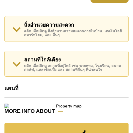
บาท
โฉนดที่ดินของอสังหาริมทรัพย์นี้อยู่ภายใต้กรรมสิทธิ์ ชื่อ
ไทย
โดยมี ค่าโอนคนละครึ่ง
สิ่งอำนวยความสะดวก
ค้นพบโอกาสในการทำให้ที่อยู่อาศัยนี้เป็นบ้านในฝันของ
คลิก เพื่อเปิดดู สิ่งอำนวนความสะดวกภายในบ้าน. เทคโนโลยี
สมาร์ทโฮม, และ อื่นๆ
คุณ!
ติดต่อ Cornerstone Real Estate โทร +6638411250
หรือ อีเมล
info@cornerstone.co.th
สถานที่ใกล้เคียง
WhatsApp ของสำนักงาน:
+66807945904
และ LINE:
คลิก เพื่อเปิดดู สถานที่อยู่ใกล้ เช่น ชายหาด, โรงเรียน, สนาม
@cornerstonepattaya
กอล์ฟ, แหล่งช็อปปิ้ง และ สถานที่อื่นๆ ที่น่าสนใจ
แผนที่
MORE INFO ABOUT