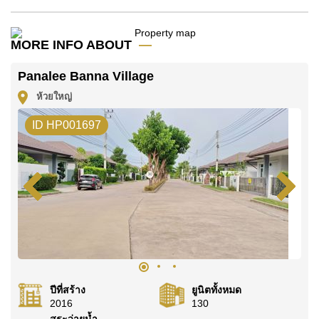
พระนางเจ้าสิริกิติ์
อสังหาริมทรัพย์นี้เปิดให้เช่าระยะยาวในราคา ฿ 85,000
MORE INFO ABOUT
บาทต่อเดือน
โปรดทราบว่าราคาค่าเช่าที่ Cornerstone Real Estate
Panalee Banna Village
โฆษณาเป็นราคาสำหรับสัญญาเช่า 1 ปี และต้องวางเงิน
ห้วยใหญ่
มัดจำ 2 เดือน
ก่อนเข้าอยู่อาศัย
ID HP001697
โฉนดที่ดินของอสังหาริมทรัพย์นี้อยู่ภายใต้กรรมสิทธิ์ ชื่อ
ไทย
ค้นพบโอกาสในการทำให้ที่อยู่อาศัยนี้เป็นบ้านในฝันของ
คุณ!
ติดต่อ Cornerstone Real Estate โทร +6638411250
หรือ อีเมล
info@cornerstone.co.th
WhatsApp ของสำนักงาน:
+66807945904
และ LINE:
@cornerstonepattaya
ปีที่สร้าง
ยูนิตทั้งหมด
2016
130
สระว่ายน้ำ