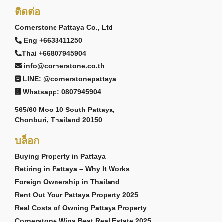
ติดต่อ
Cornerstone Pattaya Co., Ltd
Eng +6638411250
Thai +66807945904
info@cornerstone.co.th
LINE: @cornerstonepattaya
Whatsapp: 0807945904
565/60 Moo 10 South Pattaya,
Chonburi, Thailand 20150
บล็อก
Buying Property in Pattaya
Retiring in Pattaya – Why It Works
Foreign Ownership in Thailand
Rent Out Your Pattaya Property 2025
Real Costs of Owning Pattaya Property
Cornerstone Wins Best Real Estate 2025