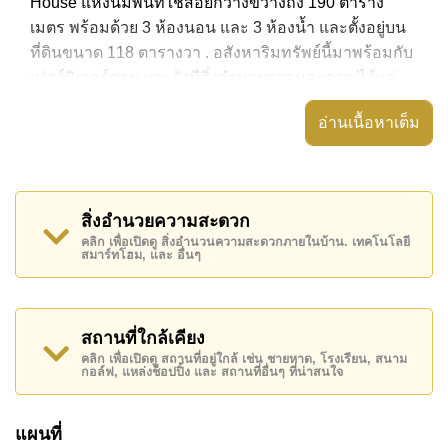
House แห่งนี้มีพื้นที่ใช้สอยกว้างขวางถึง 190 ตาราง
เมตร พร้อมด้วย 3 ห้องนอน และ 3 ห้องน้ำ และตั้งอยู่บน
ที่ดินขนาด 118 ตารางวา . อสังหาริมทรัพย์นี้มาพร้อมกับ
เฟอร์นิเจอร์ครบ และยังมีสิ่งอำนวยความสะดวก ได้แก่
วิลล่าชั้นเดียว, สนามหญ้าขนาดเล็ก, พื้นที่นั่งเล่นกลาง
อ่านเนื้อหาเต็ม
แจ้งพร้อมหลังคา,
อสังหาริมทรัพย์นี้สามารถใช้ สระว่ายน้ำ ส่วนตัว ได้
Panalee Banna Village มีสิ่งอำนวยความสะดวกส่วน
สิ่งอำนวยความสะดวก
กลาง ได้แก่ รักษาความปลอดภัย 24 ชั่วโมง, ทางเข้ามีไม้
คลิก เพื่อเปิดดู สิ่งอำนวนความสะดวกภายในบ้าน. เทคโนโลยี
กั้น, กล้องวงจรปิด, ฟิตเนส, สนามเด็กเล่น, คลับเฮ้าส์
สมาร์ทโฮม, และ อื่นๆ
สถานที่สำคัญใกล้ Panalee Banna Village ได้แก่:
แม็คโคร, โลตัส & เอ้าท์เล็ทมอลล์, ทอปส์ ชิลล์ เขาน้อย ,
Ramayana Water Park, Silverlake Vineyard, ไทยโปโล
สถานที่ใกล้เคียง
คลับ, ฮอร์สชู พอยท์ รีสอร์ท, ขับเอทีวี, สนามแข่งรถ พี
คลิก เพื่อเปิดดู สถานที่อยู่ใกล้ เช่น ชายหาด, โรงเรียน, สนาม
กอล์ฟ, แหล่งช็อปปิ้ง และ สถานที่อื่นๆ ที่น่าสนใจ
ระเรซเซอร์กิต , สยามคันทรีคลับ (สนามเก่า ไร่ ริมน้ำ
และโรลลิ่งฮิลส์), ฟีนิกซ์ โกลด์, พัทยาคันทรีคลับ, ชีจันทร์
แผนที่
กอล์ฟ รีสอร์ท , รพ.กรุงเทพจอมเทียน, โรงพยาบาลสมเด็จ