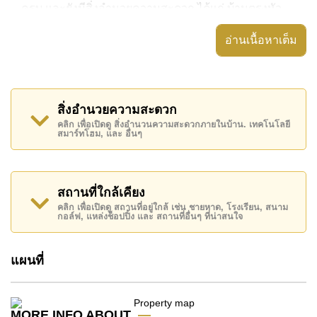
ครบ และยังมีสิ่งอำนวยความสะดวก ได้แก่ บ้านตรงหัว
มุม, กล้องวงจรปิด, ประตูระบบดิจิตอล,
อ่านเนื้อหาเต็ม
อสังหาริมทรัพย์นี้สามารถใช้ สระว่ายน้ำ ส่วนตัว ได้
Pacific Lake Villas มีสิ่งอำนวยความสะดวกส่วนกลาง
ได้แก่ กล้องวงจรปิด
สิ่งอำนวยความสะดวก
สถานที่สำคัญใกล้ Pacific Lake Villas ได้แก่: บิ๊กซีพัทยา
คลิก เพื่อเปิดดู สิ่งอำนวนความสะดวกภายในบ้าน. เทคโนโลยี
สมาร์ทโฮม, และ อื่นๆ
ใต้, โลตัส & เอ้าท์เล็ทมอลล์ , ฟาร์มแกะพัทยา, อุทยานหิน
ล้านปีและฟาร์มจระเข้ , สยามคันทรีคลับ (สนามเก่า ไร่
ริมน้ำ และโรลลิ่งฮิลส์), พัทยาคันทรีคลับ , รพ.กรุงเทพ
พัทยา, รพ.กรุงเทพจอมเทียน
สถานที่ใกล้เคียง
คลิก เพื่อเปิดดู สถานที่อยู่ใกล้ เช่น ชายหาด, โรงเรียน, สนาม
อสังหาริมทรัพย์นี้มีไว้สำหรับขายในราคา ฿ 12,200,000
กอล์ฟ, แหล่งช็อปปิ้ง และ สถานที่อื่นๆ ที่น่าสนใจ
บาท และยังมีให้เช่าในราคา ฿ 80,000 บาท
โปรดทราบว่าราคาค่าเช่าที่ Cornerstone Real Estate
แผนที่
โฆษณาเป็นราคาสำหรับสัญญาเช่า 1 ปี และต้องวางเงิน
มัดจำ 2 เดือน
ก่อนเข้าอยู่อาศัย
MORE INFO ABOUT
โฉนดที่ดินของอสังหาริมทรัพย์นี้อยู่ภายใต้กรรมสิทธิ์ ชื่อ