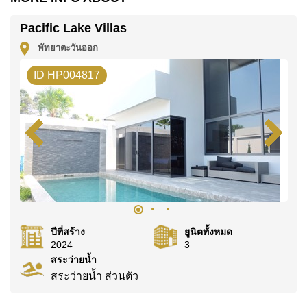
บริษัท
โดยมี ค่าโอนคนละครึ่ง
Pacific Lake Villas
ค้นพบโอกาสในการทำให้ที่อยู่อาศัยนี้เป็นบ้านในฝันของ
พัทยาตะวันออก
คุณ!
ID HP004817
ติดต่อ Cornerstone Real Estate โทร +6638411250
หรือ อีเมล
info@cornerstone.co.th
WhatsApp ของสำนักงาน:
+66807945904
และ LINE:
@cornerstonepattaya
ปีที่สร้าง
ยูนิตทั้งหมด
2024
3
สระว่ายน้ำ
สระว่ายน้ำ ส่วนตัว