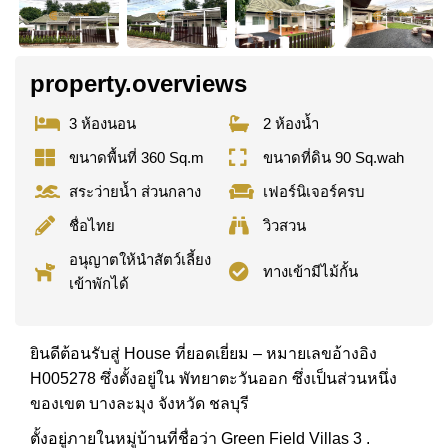
property.overviews
3 ห้องนอน
2 ห้องน้ำ
ขนาดพื้นที่ 360 Sq.m
ขนาดที่ดิน 90 Sq.wah
สระว่ายน้ำ ส่วนกลาง
เฟอร์นิเจอร์ครบ
ชื่อไทย
วิวสวน
อนุญาตให้นำสัตว์เลี้ยง
ทางเข้ามีไม้กั้น
เข้าพักได้
ยินดีต้อนรับสู่ House ที่ยอดเยี่ยม – หมายเลขอ้างอิง
H005278 ซึ่งตั้งอยู่ใน พัทยาตะวันออก ซึ่งเป็นส่วนหนึ่ง
ของเขต บางละมุง จังหวัด ชลบุรี
ตั้งอยู่ภายในหมู่บ้านที่ชื่อว่า Green Field Villas 3 .