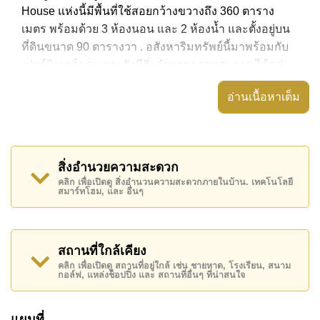
House แห่งนี้มีพื้นที่ใช้สอยกว้างขวางถึง 360 ตาราง
เมตร พร้อมด้วย 3 ห้องนอน และ 2 ห้องน้ำ และตั้งอยู่บน
ที่ดินขนาด 90 ตารางวา . อสังหาริมทรัพย์นี้มาพร้อมกับ
เฟอร์นิเจอร์ครบ และยังมีสิ่งอำนวยความสะดวก ได้แก่
สวนส่วนตัว, อ่างอาบน้ำ/จากุซซี่, ระเบียงกลางแจ้งที่มี
อ่านเนื้อหาเต็ม
หลังคา,
อสังหาริมทรัพย์นี้สามารถใช้ สระว่ายน้ำ ส่วนกลาง ได้
Green Field Villas 3 มีสิ่งอำนวยความสะดวกส่วนกลาง
สิ่งอำนวยความสะดวก
ได้แก่ รักษาความปลอดภัย 24 ชั่วโมง, ทางเข้ามีไม้กั้น,
คลิก เพื่อเปิดดู สิ่งอำนวนความสะดวกภายในบ้าน. เทคโนโลยี
สนามเด็กเล่น, สวนส่วนกลาง
สมาร์ทโฮม, และ อื่นๆ
สถานที่สำคัญใกล้ Green Field Villas 3 ได้แก่: บิ๊กซี
พัทยาใต้, ซูเปอร์มาร์เก็ตอาหารสด , มาบประชัน เลค,
ฟาร์มแกะพัทยา , สยามคันทรีคลับ (สนามเก่า ไร่ ริมน้ำ
สถานที่ใกล้เคียง
และโรลลิ่งฮิลส์), พัทยาคันทรีคลับ , รพ.กรุงเทพพัทยา,
คลิก เพื่อเปิดดู สถานที่อยู่ใกล้ เช่น ชายหาด, โรงเรียน, สนาม
กอล์ฟ, แหล่งช็อปปิ้ง และ สถานที่อื่นๆ ที่น่าสนใจ
รพ.กรุงเทพจอมเทียน
อสังหาริมทรัพย์นี้เปิดให้เช่าระยะยาวในราคา ฿ 42,000
แผนที่