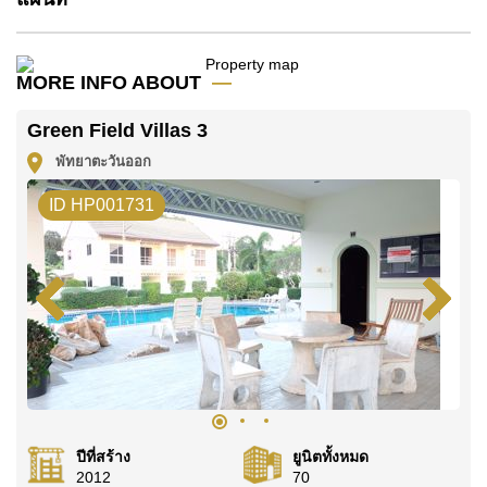
บาทต่อเดือน
โปรดทราบว่าราคาค่าเช่าที่ Cornerstone Real Estate
โฆษณาเป็นราคาสำหรับสัญญาเช่า 1 ปี และต้องวางเงิน
MORE INFO ABOUT
มัดจำ 2 เดือน
ก่อนเข้าอยู่อาศัย
Green Field Villas 3
โฉนดที่ดินของอสังหาริมทรัพย์นี้อยู่ภายใต้กรรมสิทธิ์ ชื่อ
พัทยาตะวันออก
ไทย
โดยมี ค่าโอนคนละครึ่ง
ค้นพบโอกาสในการทำให้ที่อยู่อาศัยนี้เป็นบ้านในฝันของ
ID HP001731
คุณ!
ติดต่อ Cornerstone Real Estate โทร +6638411250
หรือ อีเมล
info@cornerstone.co.th
WhatsApp ของสำนักงาน:
+66807945904
และ LINE:
@cornerstonepattaya
ปีที่สร้าง
ยูนิตทั้งหมด
2012
70