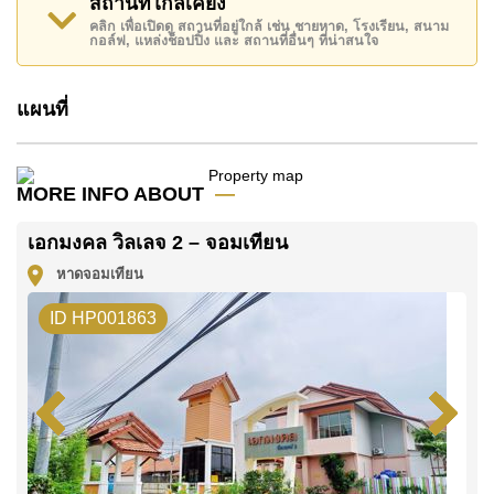
สถานที่ใกล้เคียง
ซอฟต์ พาร์ค, โคลอสเซียมโชว์พัทยา , ฟีนิกซ์ โกลด์ ,
คลิก เพื่อเปิดดู สถานที่อยู่ใกล้ เช่น ชายหาด, โรงเรียน, สนาม
กอล์ฟ, แหล่งช็อปปิ้ง และ สถานที่อื่นๆ ที่น่าสนใจ
รพ.กรุงเทพพัทยา, รพ.กรุงเทพจอมเทียน
อสังหาริมทรัพย์นี้มีไว้สำหรับขายในราคา ฿ 6,000,000
แผนที่
บาท
โฉนดที่ดินของอสังหาริมทรัพย์นี้อยู่ภายใต้กรรมสิทธิ์ ชื่อ
ไทย
โดยมี ค่าโอนคนละครึ่ง
MORE INFO ABOUT
ค้นพบโอกาสในการทำให้ที่อยู่อาศัยนี้เป็นบ้านในฝันของ
เอกมงคล วิลเลจ 2 – จอมเทียน
คุณ!
หาดจอมเทียน
ติดต่อ Cornerstone Real Estate โทร +6638411250
หรือ อีเมล
info@cornerstone.co.th
ID HP001863
WhatsApp ของสำนักงาน:
+66807945904
และ LINE:
@cornerstonepattaya