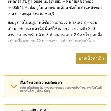
ยินดีต้อนรับสู่ House ที่ยอดเยี่ยม – หมายเลขอ้างอิง
H005941 ซึ่งตั้งอยู่ใน หาดจอมเทียน ซึ่งเป็นส่วนหนึ่งของ
เขต บางละมุง จังหวัด ชลบุรี
ตั้งอยู่ภายในหมู่บ้านที่ชื่อว่า เอกมงคล วิลเลจ 2 – จอม
เทียน . House แห่งนี้มีพื้นที่ใช้สอยกว้างขวางถึง 250
ตารางเมตร พร้อมด้วย 3 ห้องนอน และ 2 ห้องน้ำ และตั้ง
อยู่บนที่ดินขนาด 72 ตารางวา . อสังหาริมทรัพย์นี้มา
พร้อมกับ ไม่มีเฟอร์นิเจอร์ และยังมีสิ่งอำนวยความ
สะดวก ได้แก่ อ่างอาบน้ำ/จากุซซี่, สวนส่วนตัว,
อ่านเนื้อหาเต็ม
อสังหาริมทรัพย์นี้สามารถใช้ ไม่มีสระว่ายน้ำ ได้
เอกมงคล วิลเลจ 2 – จอมเทียน มีสิ่งอำนวยความสะดวก
ส่วนกลาง ได้แก่ รักษาความปลอดภัย 24 ชั่วโมง, ทางเข้า
สิ่งอำนวยความสะดวก
มีไม้กั้น, สวนส่วนกลาง
คลิก เพื่อเปิดดู สิ่งอำนวนความสะดวกภายในบ้าน. เทคโนโลยี
สมาร์ทโฮม, และ อื่นๆ
สถานที่สำคัญใกล้ เอกมงคล วิลเลจ 2 – จอมเทียน ได้แก่:
เดินทางไปชายหาดได้ง่าย, ไกล้เคียงรถประจำทาง, บิ๊กซี
พัทยาใต้, แม็คโคร , หาดจอมเทียน, หาดบ้านอำเภอ, อัล
คาซ่าร์ คาบาเร่ต์ โชว์, บันจี้จัมพ์, พัทยาเพนท์บอล & แอร์