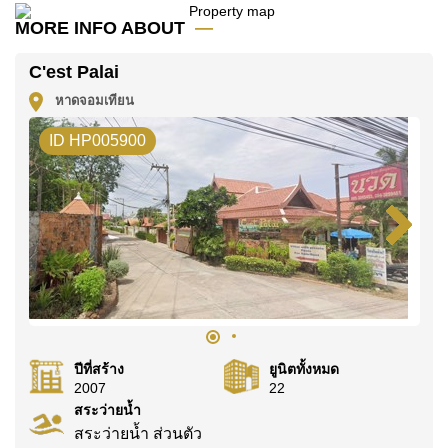
ติดต่อ Cornerstone Real Estate โทร +6638411250
MORE INFO ABOUT
หรือ อีเมล
info@cornerstone.co.th
C'est Palai
WhatsApp ของสำนักงาน:
+66807945904
และ LINE:
@cornerstonepattaya
หาดจอมเทียน
ID HP005900
ปีที่สร้าง
ยูนิตทั้งหมด
2007
22
สระว่ายน้ำ
สระว่ายน้ำ ส่วนตัว