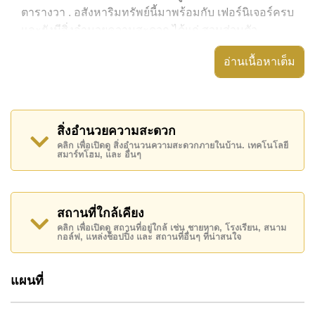
ตารางวา . อสังหาริมทรัพย์นี้มาพร้อมกับ เฟอร์นิเจอร์ครบ
และยังมีสิ่งอำนวยความสะดวก ได้แก่ สวนส่วนตัว,
อสังหาริมทรัพย์นี้สามารถใช้ สระว่ายน้ำ ส่วนตัว ได้
อ่านเนื้อหาเต็ม
C'est Palai มีสิ่งอำนวยความสะดวกส่วนกลาง ได้แก่
รักษาความปลอดภัย 24 ชั่วโมง, ทางเข้ามีไม้กั้น
สถานที่สำคัญใกล้ C'est Palai ได้แก่: เดินทางไปชายหาด
สิ่งอำนวยความสะดวก
ได้ง่าย, บิ๊กซี เอ็กซ์ตร้า , หาดจอมเทียน, ตลาดน้ำสี่ภาค
คลิก เพื่อเปิดดู สิ่งอำนวนความสะดวกภายในบ้าน. เทคโนโลยี
สมาร์ทโฮม, และ อื่นๆ
พัทยา , เอเชีย 9 หลุม กอล์ฟ, ฟีนิกซ์ โกลด์ , รพ.กรุงเทพ
พัทยา, รพ.กรุงเทพจอมเทียน
อสังหาริมทรัพย์นี้มีไว้สำหรับขายในราคา ฿ 17,000,000
สถานที่ใกล้เคียง
บาท
คลิก เพื่อเปิดดู สถานที่อยู่ใกล้ เช่น ชายหาด, โรงเรียน, สนาม
กอล์ฟ, แหล่งช็อปปิ้ง และ สถานที่อื่นๆ ที่น่าสนใจ
โฉนดที่ดินของอสังหาริมทรัพย์นี้อยู่ภายใต้กรรมสิทธิ์ ชื่อ
บริษัท
โดยมี ผู้ขายจ่ายค่าธรรมเนียมการโอนทั้งหมด
แผนที่
ค้นพบโอกาสในการทำให้ที่อยู่อาศัยนี้เป็นบ้านในฝันของ
คุณ!