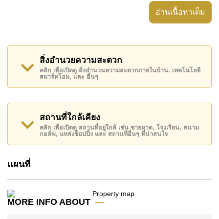
สวนส่วนตัว, ตู้เสื้อผ้าแบบวอล์กอิน, ประตูรั่วไฟฟ้า,
อ่านเนื้อหาเต็ม
อสังหาริมทรัพย์นี้สามารถใช้ สระว่ายน้ำ ส่วนตัว ได้
Baan Pattaya 5 มีสิ่งอำนวยความสะดวกส่วนกลาง ได้แก่
รักษาความปลอดภัย 24 ชั่วโมง, ทางเข้ามีไม้กั้น, กล้อง
สิ่งอำนวยความสะดวก
วงจรปิด, ฟิตเนส
คลิก เพื่อเปิดดู สิ่งอำนวนความสะดวกภายในบ้าน. เทคโนโลยี
สมาร์ทโฮม, และ อื่นๆ
สถานที่สำคัญใกล้ Baan Pattaya 5 ได้แก่: ใกล้ทางด่วน
มอเตอร์เวย์หรือทางหลวง , Columbia Pictures
Aquaverse Water Park, Nong Nooch Botanical
Gardens , สยามคันทรีคลับ (สนามเก่า ไร่ ริมน้ำ และโรล
สถานที่ใกล้เคียง
ลิ่งฮิลส์), ฟีนิกซ์ โกลด์ , รพ.กรุงเทพพัทยา, รพ.กรุงเทพ
คลิก เพื่อเปิดดู สถานที่อยู่ใกล้ เช่น ชายหาด, โรงเรียน, สนาม
กอล์ฟ, แหล่งช็อปปิ้ง และ สถานที่อื่นๆ ที่น่าสนใจ
จอมเทียน
อสังหาริมทรัพย์นี้เปิดให้เช่าระยะยาวในราคา ฿ 68,000
แผนที่
บาทต่อเดือน
โปรดทราบว่าราคาค่าเช่าที่ Cornerstone Real Estate
โฆษณาเป็นราคาสำหรับสัญญาเช่า 1 ปี และต้องวางเงิน
MORE INFO ABOUT
มัดจำ 2 เดือน
ก่อนเข้าอยู่อาศัย