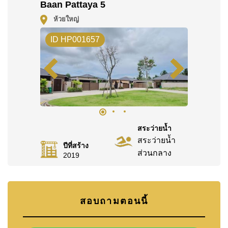
Baan Pattaya 5
ค้นพบโอกาสในการทำให้ที่อยู่อาศัยนี้เป็นบ้านในฝันของ
คุณ!
ห้วยใหญ่
ติดต่อ Cornerstone Real Estate โทร +6638411250
ID HP001657
หรือ อีเมล
info@cornerstone.co.th
WhatsApp ของสำนักงาน:
+66807945904
และ LINE:
@cornerstonepattaya
สระว่ายน้ำ
สระว่ายน้ำ
ปีที่สร้าง
ส่วนกลาง
2019
สอบถามตอนนี้