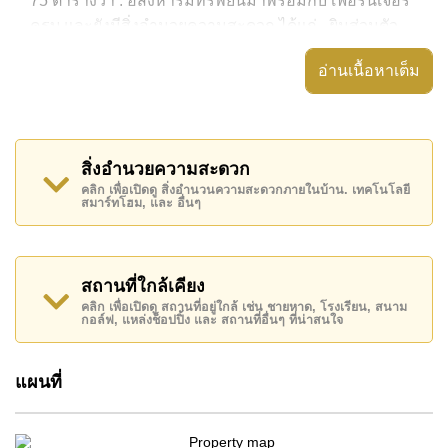
75 ตารางวา . อสังหาริมทรัพย์นี้มาพร้อมกับ เฟอร์นิเจอร์
ครบ และยังมีสิ่งอำนวยความสะดวก ได้แก่ , ยิมส่วนตัว
อสังหาริมทรัพย์นี้สามารถใช้ สระว่ายน้ำ ส่วนตัว ได้
อ่านเนื้อหาเต็ม
Nirvana Pool Villa มีสิ่งอำนวยความสะดวกส่วนกลาง
ได้แก่ รักษาความปลอดภัย 24 ชั่วโมง, ทางเข้ามีไม้กั้น
สถานที่สำคัญใกล้ Nirvana Pool Villa ได้แก่: บิ๊กซีพัทยา
สิ่งอำนวยความสะดวก
ใต้, แม็คโคร , ตลาดน้ำสี่ภาคพัทยา, พัทยาปาร์ค , เอเชีย
คลิก เพื่อเปิดดู สิ่งอำนวนความสะดวกภายในบ้าน. เทคโนโลยี
สมาร์ทโฮม, และ อื่นๆ
9 หลุม กอล์ฟ, สยามคันทรีคลับ (สนามเก่า ไร่ ริมน้ำ และ
โรลลิ่งฮิลส์) , รพ.กรุงเทพจอมเทียน
อสังหาริมทรัพย์นี้มีไว้สำหรับขายในราคา ฿ 5,500,000
สถานที่ใกล้เคียง
บาท
คลิก เพื่อเปิดดู สถานที่อยู่ใกล้ เช่น ชายหาด, โรงเรียน, สนาม
กอล์ฟ, แหล่งช็อปปิ้ง และ สถานที่อื่นๆ ที่น่าสนใจ
โฉนดที่ดินของอสังหาริมทรัพย์นี้อยู่ภายใต้กรรมสิทธิ์ ชื่อ
บริษัท
โดยมี ค่าโอนคนละครึ่ง
แผนที่
ค้นพบโอกาสในการทำให้ที่อยู่อาศัยนี้เป็นบ้านในฝันของ
คุณ!
ติดต่อ Cornerstone Real Estate โทร +6638411250