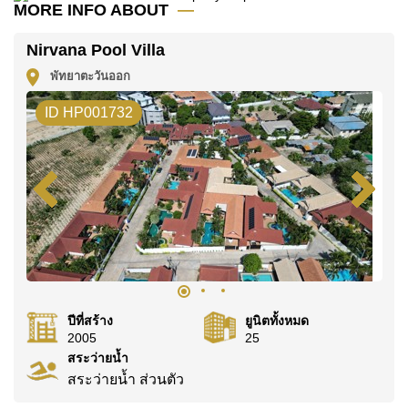
MORE INFO ABOUT
หรือ อีเมล
info@cornerstone.co.th
Nirvana Pool Villa
WhatsApp ของสำนักงาน:
+66807945904
และ LINE:
@cornerstonepattaya
พัทยาตะวันออก
ID HP001732
ปีที่สร้าง
ยูนิตทั้งหมด
2005
25
สระว่ายน้ำ
สระว่ายน้ำ ส่วนตัว