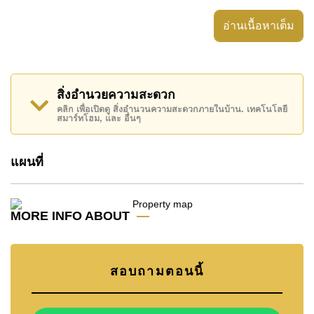
อสังหาริมทรัพย์นี้มีไว้สำหรับขายในราคา ฿ 3,300,000
อ่านเนื้อหาเต็ม
บาท และยังมีให้เช่าในราคา ฿ 13,000 บาท
โปรดทราบว่าราคาค่าเช่าที่ Cornerstone Real Estate
โฆษณาเป็นราคาสำหรับสัญญาเช่า 1 ปี และต้องวางเงิน
สิ่งอำนวยความสะดวก
มัดจำ 2 เดือน
ก่อนเข้าอยู่อาศัย
คลิก เพื่อเปิดดู สิ่งอำนวนความสะดวกภายในบ้าน. เทคโนโลยี
สมาร์ทโฮม, และ อื่นๆ
โฉนดที่ดินของอสังหาริมทรัพย์นี้อยู่ภายใต้กรรมสิทธิ์ ชื่อ
ไทย
โดยมี ค่าโอนคนละครึ่ง
แผนที่
ค้นพบโอกาสในการทำให้ที่อยู่อาศัยนี้เป็นบ้านในฝันของ
คุณ!
ติดต่อ Cornerstone Real Estate โทร +6638411250
MORE INFO ABOUT
หรือ อีเมล
info@cornerstone.co.th
WhatsApp ของสำนักงาน:
+66807945904
และ LINE:
@cornerstonepattaya
สอบถามตอนนี้