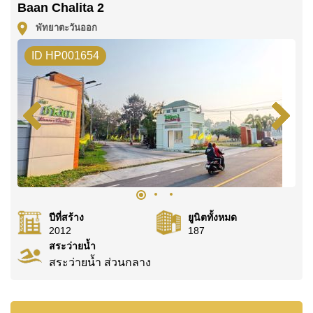
Baan Chalita 2
ไทย
พัทยาตะวันออก
ค้นพบโอกาสในการทำให้ที่อยู่อาศัยนี้เป็นบ้านในฝันของ
คุณ!
ID HP001654
ติดต่อ Cornerstone Real Estate โทร +6638411250
หรือ อีเมล
info@cornerstone.co.th
WhatsApp ของสำนักงาน:
+66807945904
และ LINE:
@cornerstonepattaya
ปีที่สร้าง
ยูนิตทั้งหมด
2012
187
สระว่ายน้ำ
สระว่ายน้ำ ส่วนกลาง