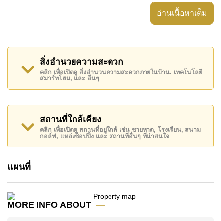
ระเบียงกลางแจ้งที่มีหลังคา, ประตูรั่วไฟฟ้า,
อ่านเนื้อหาเต็ม
อสังหาริมทรัพย์นี้สามารถใช้ สระว่ายน้ำ ส่วนกลาง ได้
Baan Chalita 2 มีสิ่งอำนวยความสะดวกส่วนกลาง ได้แก่
รักษาความปลอดภัย 24 ชั่วโมง, ทางเข้ามีไม้กั้น, สนาม
สิ่งอำนวยความสะดวก
เด็กเล่น, สวนส่วนกลาง
คลิก เพื่อเปิดดู สิ่งอำนวนความสะดวกภายในบ้าน. เทคโนโลยี
สมาร์ทโฮม, และ อื่นๆ
สถานที่สำคัญใกล้ Baan Chalita 2 ได้แก่: ใกล้ทางด่วน
มอเตอร์เวย์หรือทางหลวง, แม็คโคร , มาบประชัน เลค,
ฟาร์มแกะพัทยา , สยามคันทรีคลับ (สนามเก่า ไร่ ริมน้ำ
และโรลลิ่งฮิลส์), พัทยาคันทรีคลับ , รพ.กรุงเทพพัทยา,
สถานที่ใกล้เคียง
โรงพยาบาลบางละมุง
คลิก เพื่อเปิดดู สถานที่อยู่ใกล้ เช่น ชายหาด, โรงเรียน, สนาม
กอล์ฟ, แหล่งช็อปปิ้ง และ สถานที่อื่นๆ ที่น่าสนใจ
อสังหาริมทรัพย์นี้เปิดให้เช่าระยะยาวในราคา ฿ 37,000
บาทต่อเดือน
แผนที่
โปรดทราบว่าราคาค่าเช่าที่ Cornerstone Real Estate
โฆษณาเป็นราคาสำหรับสัญญาเช่า 1 ปี และต้องวางเงิน
มัดจำ 2 เดือน
ก่อนเข้าอยู่อาศัย
MORE INFO ABOUT
โฉนดที่ดินของอสังหาริมทรัพย์นี้อยู่ภายใต้กรรมสิทธิ์ ชื่อ