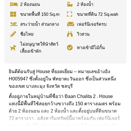
2 ห้องนอน
2 ห้องน้ำ
ขนาดพื้นที่ 150 Sq.m
ขนาดที่ดิน 72 Sq.wah
สระว่ายน้ำ ส่วนกลาง
เฟอร์นิเจอร์ครบ
ชื่อไทย
วิวสวน
ไม่อนุญาตให้นำสัตว์
ทางเข้ามีไม้กั้น
เลี้ยงเข้าพัก
ยินดีต้อนรับสู่ House ที่ยอดเยี่ยม – หมายเลขอ้างอิง
H005947 ซึ่งตั้งอยู่ใน พัทยาตะวันออก ซึ่งเป็นส่วนหนึ่ง
ของเขต บางละมุง จังหวัด ชลบุรี
ตั้งอยู่ภายในหมู่บ้านที่ชื่อว่า Baan Chalita 2 . House
แห่งนี้มีพื้นที่ใช้สอยกว้างขวางถึง 150 ตารางเมตร พร้อม
ด้วย 2 ห้องนอน และ 2 ห้องน้ำ และตั้งอยู่บนที่ดินขนาด
72 ตารางวา . อสังหาริมทรัพย์นี้มาพร้อมกับ เฟอร์นิเจอร์
ครบ และยังมีสิ่งอำนวยความสะดวก ได้แก่ สวนส่วนตัว,