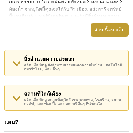
เมตร พร้อมการจัดวางพื้นที่ที่มีทั้งหมด 2 ห้องนอน และ 2
ห้องน้ำ จากยูนิตนี้คุณจะได้รับ วิว เมือง. อสังหาริมทรัพย์
นี้มาพร้อมกับ เฟอร์นิเจอร์ครบ และยังมีสิ่งอำนวยความ
สะดวก ได้แก่ มีระเบียง, เครื่องปรับอากาศครบ,
อ่านเนื้อหาเต็ม
อสังหาริมทรัพย์นี้สามารถใช้ สระว่ายน้ำ ส่วนกลาง ได้
เดอะ แซงชัวรี วงศ์อมาตย์ มีสิ่งอำนวยความสะดวกส่วน
กลาง ได้แก่ ฟิสเนส, สนามเทนนิส , ซาวน่าหรือห้องอบไอ
สิ่งอำนวยความสะดวก
น้ำ, สนามเด็กเล่น
คลิก เพื่อเปิดดู สิ่งอำนวนความสะดวกภายในบ้าน. เทคโนโลยี
สมาร์ทโฮม, และ อื่นๆ
สถานที่สำคัญใกล้ เดอะ แซงชัวรี วงศ์อมาตย์ ได้แก่: ติด
ชายหาด, แม็คโคร , , แหลมฉบัง, บูรพา , รพ.กรุงเทพ
พัทยา, โรงพยาบาลบางละมุง
สถานที่ใกล้เคียง
อสังหาริมทรัพย์นี้เปิดให้เช่าระยะยาวในราคา ฿ 25,000
คลิก เพื่อเปิดดู สถานที่อยู่ใกล้ เช่น ชายหาด, โรงเรียน, สนาม
บาทต่อเดือน
กอล์ฟ, แหล่งช็อปปิ้ง และ สถานที่อื่นๆ ที่น่าสนใจ
โปรดทราบว่าราคาค่าเช่าที่ Cornerstone Real Estate
โฆษณาเป็นราคาสำหรับสัญญาเช่า 1 ปี และต้องวางเงิน
แผนที่
มัดจำ 2 เดือน
ก่อนเข้าอยู่อาศัย