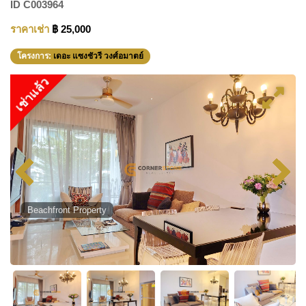
ID
C003964
ราคาเช่า
฿ 25,000
โครงการ:
เดอะ แซงชัวรี วงศ์อมาตย์
เช่าแล้ว
Beachfront Property