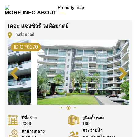
ค้นพบโอกาสในการทำให้ที่อยู่อาศัยนี้เป็นบ้านในฝันของ
MORE INFO ABOUT
คุณ!
ติดต่อ Cornerstone Real Estate โทร +6638411250
เดอะ แซงชัวรี วงศ์อมาตย์
หรือ อีเมล
info@cornerstone.co.th
วงศ์อมาตย์
WhatsApp ของสำนักงาน:
+66807945904
และ LINE:
ID CP0170
@cornerstonepattaya
ปีที่สร้าง
ยูนิตทั้งหมด
2009
199
สระว่ายน้ำ
ค่าส่วนกลาง