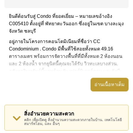
ยินดีต้อนรับสู่ Condo ที่ยอดเยี่ยม – หมายเลขอ้างอิง
C005410 ตั้งอยู่ที่ พัทยาตะวันออก ซึ่งอยู่ในเขต บางละมุง
จังหวัด ชลบุรี
อยู่ภายในโครงการคอนโดมิเนียมที่ชื่อว่า CC
Condominium . Condo มีพื้นที่ใช้สอยทั้งหมด 49.16
ตารางเมตร พร้อมการจัดวางพื้นที่ที่มีทั้งหมด 2 ห้องนอน
และ 2 ห้องน้ำ จากยูนิตนี้คุณจะได้รับ วิวทะเลบางส่วน.
อสังหาริมทรัพย์นี้มาพร้อมกับ เฟอร์นิเจอร์ครบ และยังมี
สิ่งอำนวยความสะดวก ได้แก่ มีระเบียง, เครื่องปรับ
อ่านเนื้อหาเต็ม
อากาศครบ,
อสังหาริมทรัพย์นี้สามารถใช้ สระว่ายน้ำ ส่วนกลาง ได้
CC Condominium มีสิ่งอำนวยความสะดวกส่วนกลาง
สิ่งอำนวยความสะดวก
ได้แก่ สไลเดอร์, ฟิสเนส, สนามเด็กเล่น, ร้านอาหาร/ร้าน
คลิก เพื่อเปิดดู สิ่งอำนวนความสะดวกภายในบ้าน. เทคโนโลยี
กาแฟในสถานที่
สมาร์ทโฮม, และ อื่นๆ
สถานที่สำคัญใกล้ CC Condominium ได้แก่: ไกล้เคียงรถ