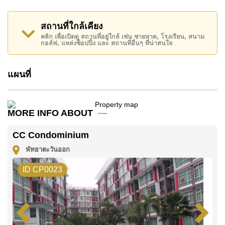
ประจำทาง, ใกล้ทางด่วนมอเตอร์เวย์หรือทางหลวง ,
ฟาร์มแกะพัทยา, อุทยานหินล้านปีและฟาร์มจระเข้ ,
สถานที่ใกล้เคียง
เอเชีย 9 หลุม กอล์ฟ, สยามคันทรีคลับ (สนามเก่า ไร่ ริม
คลิก เพื่อเปิดดู สถานที่อยู่ใกล้ เช่น ชายหาด, โรงเรียน, สนาม
กอล์ฟ, แหล่งช็อปปิ้ง และ สถานที่อื่นๆ ที่น่าสนใจ
น้ำ และโรลลิ่งฮิลส์) , รพ.กรุงเทพพัทยา, รพ.กรุงเทพจอม
เทียน
แผนที่
อสังหาริมทรัพย์นี้มีไว้สำหรับขายในราคา ฿ 2,590,000
บาท คิดเป็น ฿ 52,685 บาทต่อตารางเมตร
โฉนดที่ดินของอสังหาริมทรัพย์นี้อยู่ภายใต้กรรมสิทธิ์ ชื่อ
MORE INFO ABOUT
ไทย โดยมี ค่าโอนคนละครึ่ง
CC Condominium
ค้นพบโอกาสในการทำให้ที่อยู่อาศัยนี้เป็นบ้านในฝันของ
พัทยาตะวันออก
คุณ!
ติดต่อ Cornerstone Real Estate โทร +6638411250
ID CP0023
หรือ อีเมล
info@cornerstone.co.th
WhatsApp ของสำนักงาน:
+66807945904
และ LINE:
@cornerstonepattaya