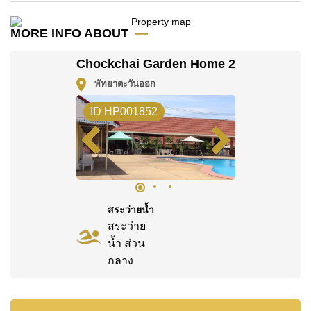
โปรดทราบว่าราคาค่าเช่าที่ Cornerstone Real Estate
โฆษณาเป็นราคาสำหรับสัญญาเช่า 1 ปี และต้องวางเงิน
MORE INFO ABOUT
มัดจำ 2 เดือน
ก่อนเข้าอยู่อาศัย
Chockchai Garden Home 2
ค้นพบโอกาสในการทำให้ที่อยู่อาศัยนี้เป็นบ้านในฝันของ
พัทยาตะวันออก
คุณ!
ติดต่อ Cornerstone Real Estate โทร +6638411250
ID HP001852
หรือ อีเมล
info@cornerstone.co.th
WhatsApp ของสำนักงาน:
+66807945904
และ LINE:
@cornerstonepattaya
สระว่ายน้ำ
สระว่าย
น้ำ ส่วน
กลาง