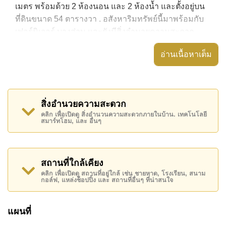
เมตร พร้อมด้วย 2 ห้องนอน และ 2 ห้องน้ำ และตั้งอยู่บน
ที่ดินขนาด 54 ตารางวา . อสังหาริมทรัพย์นี้มาพร้อมกับ
เฟอร์นิเจอร์ บางส่วน และยังมีสิ่งอำนวยความสะดวก
ได้แก่ สวนส่วนตัว, ระเบียงกลางแจ้งที่มีหลังคา,
อ่านเนื้อหาเต็ม
อ่างอาบน้ำ/จากุซซี่,
อสังหาริมทรัพย์นี้สามารถใช้ สระว่ายน้ำ ส่วนกลาง ได้
Chockchai Garden Home 2 มีสิ่งอำนวยความสะดวก
สิ่งอำนวยความสะดวก
ส่วนกลาง ได้แก่ รักษาความปลอดภัย 24 ชั่วโมง, ทางเข้า
คลิก เพื่อเปิดดู สิ่งอำนวนความสะดวกภายในบ้าน. เทคโนโลยี
มีไม้กั้น, สวนส่วนกลาง, ร้านอาหาร/ร้านกาแฟในสถานที่
สมาร์ทโฮม, และ อื่นๆ
สถานที่สำคัญใกล้ Chockchai Garden Home 2 ได้แก่:
บิ๊กซี เอ็กซ์ตร้า, บิ๊กซีพัทยาใต้ , ทิฟฟานี่โชว์พัทยา, อีส
เทิร์น แอร์พอร์ต พัทยา , สยามคันทรีคลับ (สนามเก่า ไร่
สถานที่ใกล้เคียง
ริมน้ำ และโรลลิ่งฮิลส์) , รพ.กรุงเทพพัทยา, รพ.กรุงเทพ
คลิก เพื่อเปิดดู สถานที่อยู่ใกล้ เช่น ชายหาด, โรงเรียน, สนาม
กอล์ฟ, แหล่งช็อปปิ้ง และ สถานที่อื่นๆ ที่น่าสนใจ
จอมเทียน
อสังหาริมทรัพย์นี้เปิดให้เช่าระยะยาวในราคา ฿ 15,000
แผนที่
บาทต่อเดือน