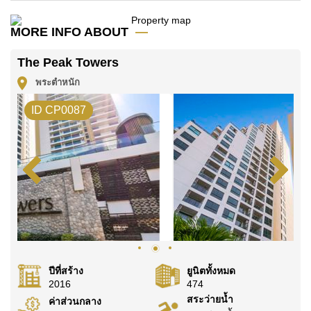
ค้นพบโอกาสในการทำให้ที่อยู่อาศัยนี้เป็นบ้านในฝันของ
MORE INFO ABOUT
คุณ!
ติดต่อ Cornerstone Real Estate โทร +6638411250
The Peak Towers
หรือ อีเมล
info@cornerstone.co.th
พระตำหนัก
WhatsApp ของสำนักงาน:
+66807945904
และ LINE:
ID CP0087
@cornerstonepattaya
ปีที่สร้าง
ยูนิตทั้งหมด
2016
474
สระว่ายน้ำ
ค่าส่วนกลาง