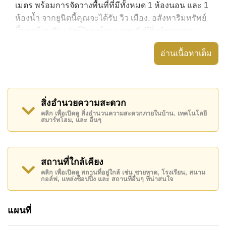
เมตร พร้อมการจัดวางพื้นที่ที่มีทั้งหมด 1 ห้องนอน และ 1
ห้องน้ำ จากยูนิตนี้คุณจะได้รับ วิว เมือง. อสังหาริมทรัพย์
นี้มาพร้อมกับ เฟอร์นิเจอร์ครบ และยังมีสิ่งอำนวยความ
สะดวก ได้แก่ มีระเบียง, เครื่องปรับอากาศครบ,
อ่านเนื้อหาเต็ม
อสังหาริมทรัพย์นี้สามารถใช้ สระว่ายน้ำ ส่วนกลาง ได้
The Peak Towers มีสิ่งอำนวยความสะดวกส่วนกลาง
ได้แก่ สไลเดอร์, ฟิตเนสบนชั้นดาดฟ้า, สกายเทอร์เรซ,
สิ่งอำนวยความสะดวก
ห้องเกมส์
คลิก เพื่อเปิดดู สิ่งอำนวนความสะดวกภายในบ้าน. เทคโนโลยี
สมาร์ทโฮม, และ อื่นๆ
สถานที่สำคัญใกล้ The Peak Towers ได้แก่: เดินทางไป
ชายหาดได้ง่าย, ใกล้กับสปา & ซาวน่า , พัทยาปาร์ค,
อันเดอร์วอเตอร์ เวิลด์ , เอเชีย 9 หลุม กอล์ฟ , รพ.กรุงเทพ
จอมเทียน, โรงพยาบาลเมืองพัทยา
สถานที่ใกล้เคียง
คลิก เพื่อเปิดดู สถานที่อยู่ใกล้ เช่น ชายหาด, โรงเรียน, สนาม
อสังหาริมทรัพย์นี้มีไว้สำหรับขายในราคา ฿ 2,586,000
กอล์ฟ, แหล่งช็อปปิ้ง และ สถานที่อื่นๆ ที่น่าสนใจ
บาท คิดเป็น ฿ 60,491 บาทต่อตารางเมตร
โฉนดที่ดินของอสังหาริมทรัพย์นี้อยู่ภายใต้กรรมสิทธิ์ ชื่อ
แผนที่
ไทย โดยมี ค่าโอนคนละครึ่ง