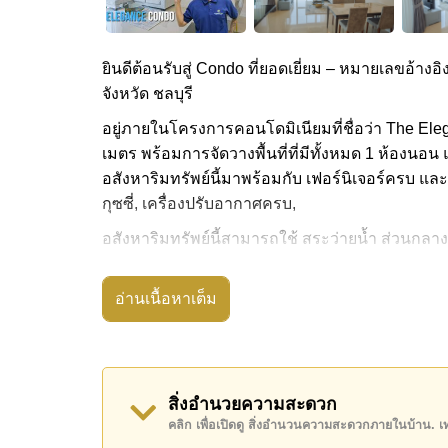
ยินดีต้อนรับสู่ Condo ที่ยอดเยี่ยม – หมายเลขอ้างอิ
จังหวัด ชลบุรี
อยู่ภายในโครงการคอนโดมิเนียมที่ชื่อว่า The Eleg
เมตร พร้อมการจัดวางพื้นที่ที่มีทั้งหมด 1 ห้องนอน แ
อสังหาริมทรัพย์นี้มาพร้อมกับ เฟอร์นิเจอร์ครบ และ
กุซซี่, เครื่องปรับอากาศครบ,
อสังหาริมทรัพย์นี้สามารถใช้ สระว่ายน้ำ ส่วนกลาง
The Elegance Condo มีสิ่งอำนวยความสะดวกส่วน
อ่านเนื้อหาเต็ม
สถานที่สำคัญใกล้ The Elegance Condo ได้แก่: เ
พัทยา, หาดจอมเทียน , เอเชีย 9 หลุม กอล์ฟ , โร
ยล
อสังหาริมทรัพย์นี้มีไว้สำหรับขายในราคา ฿ 6,60
สิ่งอำนวยความสะดวก
คลิก เพื่อเปิดดู สิ่งอำนวนความสะดวกภายในบ้าน. 
โฉนดที่ดินของอสังหาริมทรัพย์นี้อยู่ภายใต้กรรมสิท