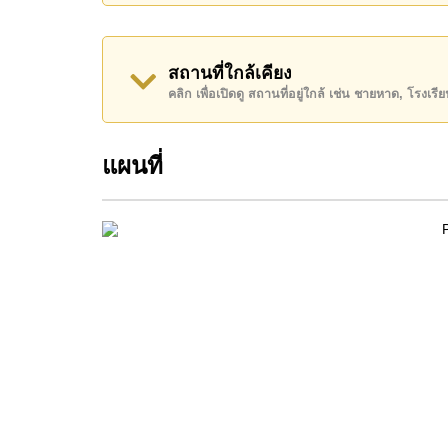
ค้นพบโอกาสในการทำให้ที่อยู่อาศัยนี้เป็นบ้านในฝ
ติดต่อ Cornerstone Real Estate โทร +66384112
สถานที่ใกล้เคียง
WhatsApp ของสำนักงาน:
+66807945904
และ L
คลิก เพื่อเปิดดู สถานที่อยู่ใกล้ เช่น ชายหาด, โรงเร
แผนที่