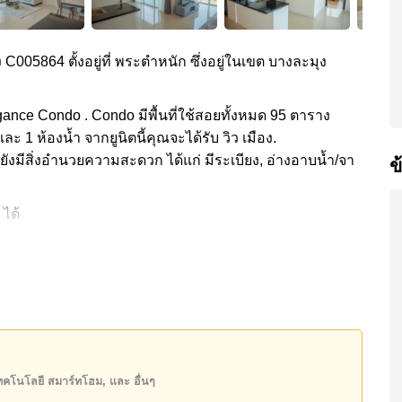
ง C005864 ตั้งอยู่ที่ พระตำหนัก ซึ่งอยู่ในเขต บางละมุง
ance Condo . Condo มีพื้นที่ใช้สอยทั้งหมด 95 ตาราง
ละ 1 ห้องน้ำ จากยูนิตนี้คุณจะได้รับ วิว เมือง.
ยังมีสิ่งอำนวยความสะดวก ได้แก่ มีระเบียง, อ่างอาบน้ำ/จา
ข
 ได้
กลาง ได้แก่ ฟิสเนส, รปภ.24ชม.
ดินทางไปชายหาดได้ง่าย, ไกล้เคียงรถประจำทาง , หาด
งพยาบาลพัทยาอินเตอร์เนชั่นแนล, โรงพยาบาลพัทยาเมโมเรี
8,257 บาท คิดเป็น ฿ 69,561 บาทต่อตารางเมตร
เทคโนโลยี สมาร์ทโฮม, และ อื่นๆ
ธิ์ ชื่อไทย โดยมี ค่าโอนคนละครึ่ง