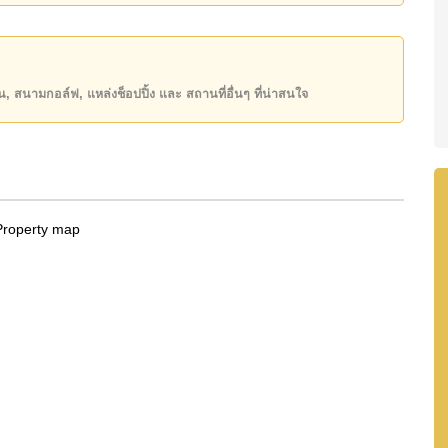
ันของคุณ!
50 หรือ อีเมล
info@cornerstone.co.th
INE: @cornerstonepattaya
ียน, สนามกอล์ฟ, แหล่งช็อปปิ้ง และ สถานที่อื่นๆ ที่น่าสนใจ