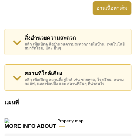
สะดวก ได้แก่ มีระเบียง, เครื่องปรับอากาศครบ,
อ่านเนื้อหาเต็ม
อสังหาริมทรัพย์นี้สามารถใช้ สระว่ายน้ำ ส่วนกลาง ได้
Star Beach Condo มีสิ่งอำนวยความสะดวกส่วนกลาง
ได้แก่ รปภ.24ชม.
สิ่งอำนวยความสะดวก
สถานที่สำคัญใกล้ Star Beach Condo ได้แก่: เดินทางไป
คลิก เพื่อเปิดดู สิ่งอำนวนความสะดวกภายในบ้าน. เทคโนโลยี
สมาร์ทโฮม, และ อื่นๆ
ชายหาดได้ง่าย, ไกล้เคียงรถประจำทาง , อาร์ท อิน
พาราไดซ์, พัทยาปาร์ค , เอเชีย 9 หลุม กอล์ฟ ,
รพ.กรุงเทพจอมเทียน, โรงพยาบาลเมืองพัทยา
สถานที่ใกล้เคียง
อสังหาริมทรัพย์นี้เปิดให้เช่าระยะยาวในราคา ฿ 26,000
คลิก เพื่อเปิดดู สถานที่อยู่ใกล้ เช่น ชายหาด, โรงเรียน, สนาม
บาทต่อเดือน
กอล์ฟ, แหล่งช็อปปิ้ง และ สถานที่อื่นๆ ที่น่าสนใจ
โปรดทราบว่าราคาค่าเช่าที่ Cornerstone Real Estate
โฆษณาเป็นราคาสำหรับสัญญาเช่า 1 ปี และต้องวางเงิน
แผนที่
มัดจำ 2 เดือน
ก่อนเข้าอยู่อาศัย
ค้นพบโอกาสในการทำให้ที่อยู่อาศัยนี้เป็นบ้านในฝันของ
MORE INFO ABOUT
คุณ!