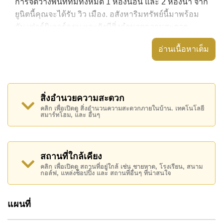
การจัดวางพื้นที่ที่มีทั้งหมด 1 ห้องนอน และ 2 ห้องน้ำ จาก
ยูนิตนี้คุณจะได้รับ วิว เมือง. อสังหาริมทรัพย์นี้มาพร้อม
กับ เฟอร์นิเจอร์ครบ และยังมีสิ่งอำนวยความสะดวก
ได้แก่ มีระเบียง, เครื่องปรับอากาศครบ,
อ่านเนื้อหาเต็ม
อสังหาริมทรัพย์นี้สามารถใช้ สระว่ายน้ำ ส่วนกลาง ได้
Nova Atrium มีสิ่งอำนวยความสะดวกส่วนกลาง ได้แก่
ฟิสเนส, รปภ.24ชม.
สิ่งอำนวยความสะดวก
สถานที่สำคัญใกล้ Nova Atrium ได้แก่: เดินทางไป
คลิก เพื่อเปิดดู สิ่งอำนวนความสะดวกภายในบ้าน. เทคโนโลยี
สมาร์ทโฮม, และ อื่นๆ
ชายหาดได้ง่าย, ไกล้เคียงรถประจำทาง , อาร์ท อิน
พาราไดซ์, ถนนคนเดิน , , รพ.กรุงเทพพัทยา, โรงพยาบาล
บางละมุง
สถานที่ใกล้เคียง
อสังหาริมทรัพย์นี้มีไว้สำหรับขายในราคา ฿ 3,700,000
คลิก เพื่อเปิดดู สถานที่อยู่ใกล้ เช่น ชายหาด, โรงเรียน, สนาม
บาท คิดเป็น ฿ 48,595 บาทต่อตารางเมตร
กอล์ฟ, แหล่งช็อปปิ้ง และ สถานที่อื่นๆ ที่น่าสนใจ
โฉนดที่ดินของอสังหาริมทรัพย์นี้อยู่ภายใต้กรรมสิทธิ์ ชื่อ
ต่างชาติ โดยมี ค่าโอนคนละครึ่ง
แผนที่
ค้นพบโอกาสในการทำให้ที่อยู่อาศัยนี้เป็นบ้านในฝันของ