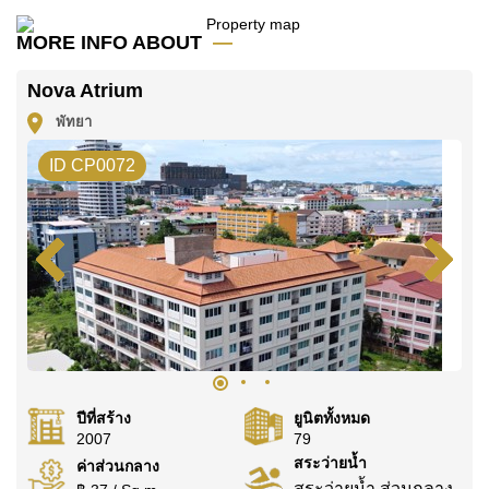
คุณ!
MORE INFO ABOUT
ติดต่อ Cornerstone Real Estate โทร +6638411250
หรือ อีเมล
info@cornerstone.co.th
Nova Atrium
WhatsApp ของสำนักงาน:
+66807945904
และ LINE:
พัทยา
@cornerstonepattaya
ID CP0072
ปีที่สร้าง
ยูนิตทั้งหมด
2007
79
สระว่ายน้ำ
ค่าส่วนกลาง
สระว่ายน้ำ ส่วนกลาง