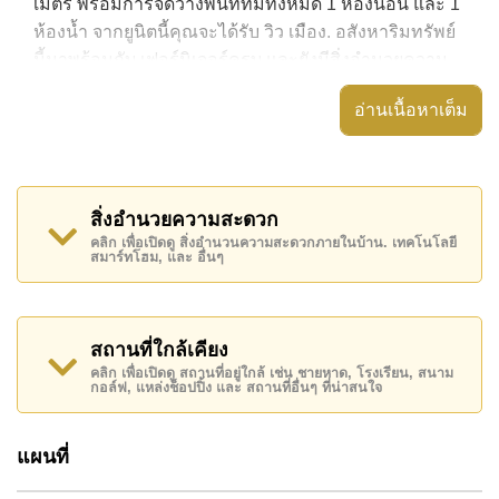
เมตร พร้อมการจัดวางพื้นที่ที่มีทั้งหมด 1 ห้องนอน และ 1
ห้องน้ำ จากยูนิตนี้คุณจะได้รับ วิว เมือง. อสังหาริมทรัพย์
นี้มาพร้อมกับ เฟอร์นิเจอร์ครบ และยังมีสิ่งอำนวยความ
สะดวก ได้แก่ มีระเบียง, เครื่องปรับอากาศครบ,
อ่านเนื้อหาเต็ม
อสังหาริมทรัพย์นี้สามารถใช้ สระว่ายน้ำ ส่วนกลาง ได้
Laguna Beach Resort 2 มีสิ่งอำนวยความสะดวกส่วน
กลาง ได้แก่ สไลเดอร์, ฟิสเนส, สนามเด็กเล่น, สวนส่วน
สิ่งอำนวยความสะดวก
กลาง
คลิก เพื่อเปิดดู สิ่งอำนวนความสะดวกภายในบ้าน. เทคโนโลยี
สมาร์ทโฮม, และ อื่นๆ
สถานที่สำคัญใกล้ Laguna Beach Resort 2 ได้แก่: เดิน
ทางไปชายหาดได้ง่าย, ไกล้เคียงรถประจำทาง , ตลาดน้ำ
สี่ภาคพัทยา, พัทยาปาร์ค , เอเชีย 9 หลุม กอล์ฟ ,
รพ.กรุงเทพจอมเทียน, โรงพยาบาลเมืองพัทยา
สถานที่ใกล้เคียง
คลิก เพื่อเปิดดู สถานที่อยู่ใกล้ เช่น ชายหาด, โรงเรียน, สนาม
อสังหาริมทรัพย์นี้มีไว้สำหรับขายในราคา ฿ 1,800,000
กอล์ฟ, แหล่งช็อปปิ้ง และ สถานที่อื่นๆ ที่น่าสนใจ
บาท คิดเป็น ฿ 75,000 บาทต่อตารางเมตร
โฉนดที่ดินของอสังหาริมทรัพย์นี้อยู่ภายใต้กรรมสิทธิ์ ชื่อ
แผนที่
ไทย