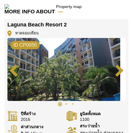
ค้นพบโอกาสในการทำให้ที่อยู่อาศัยนี้เป็นบ้านในฝันของ
MORE INFO ABOUT
คุณ!
ติดต่อ Cornerstone Real Estate โทร +6638411250
Laguna Beach Resort 2
หรือ อีเมล
info@cornerstone.co.th
หาดจอมเทียน
WhatsApp ของสำนักงาน:
+66807945904
และ LINE:
ID CP0050
@cornerstonepattaya
ปีที่สร้าง
ยูนิตทั้งหมด
2016
1100
สระว่ายน้ำ
ค่าส่วนกลาง
สระว่ายน้ำ ส่วนกลาง