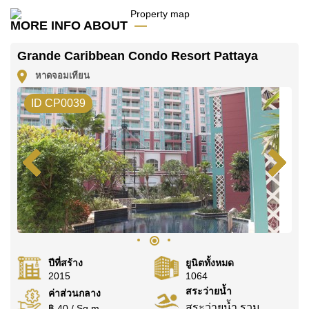
โปรดทราบว่าราคาค่าเช่าที่ Cornerstone Real Estate
โฆษณาเป็นราคาสำหรับสัญญาเช่า 1 ปี และต้องวางเงิน
MORE INFO ABOUT
มัดจำ 2 เดือน
ก่อนเข้าอยู่อาศัย
Grande Caribbean Condo Resort Pattaya
โฉนดที่ดินของอสังหาริมทรัพย์นี้อยู่ภายใต้กรรมสิทธิ์ ชื่อ
หาดจอมเทียน
ต่างชาติ โดยมี ค่าโอนคนละครึ่ง
ค้นพบโอกาสในการทำให้ที่อยู่อาศัยนี้เป็นบ้านในฝันของ
ID CP0039
คุณ!
ติดต่อ Cornerstone Real Estate โทร +6638411250
หรือ อีเมล
info@cornerstone.co.th
WhatsApp ของสำนักงาน:
+66807945904
และ LINE:
@cornerstonepattaya
ปีที่สร้าง
ยูนิตทั้งหมด
2015
1064
สระว่ายน้ำ
ค่าส่วนกลาง
สระว่ายน้ำ รวม
฿ 40 / Sq.m