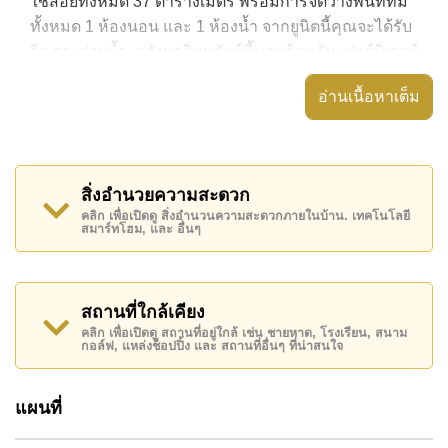
ใช้สอยทั้งหมด 37 ตารางเมตร พร้อมการจัดวางพื้นที่ที่มี
ทั้งหมด 1 ห้องนอน และ 1 ห้องน้ำ จากยูนิตนี้คุณจะได้รับ
วิว สระว่ายน้ำ. อสังหาริมทรัพย์นี้มาพร้อมกับ เฟอร์นิเจอร์
ครบ และยังมีสิ่งอำนวยความสะดวก ได้แก่ มีระเบียง,
อ่านเนื้อหาเต็ม
เครื่องปรับอากาศครบ,
อสังหาริมทรัพย์นี้สามารถใช้ สระว่ายน้ำ ส่วนกลาง ได้
Grande Caribbean Condo Resort Pattaya มีสิ่งอำนวย
สิ่งอำนวยความสะดวก
ความสะดวกส่วนกลาง ได้แก่ สไลเดอร์, ห้องเกมส์, ซาว
คลิก เพื่อเปิดดู สิ่งอำนวนความสะดวกภายในบ้าน. เทคโนโลยี
น่าหรือห้องอบไอน้ำ, สนามเด็กเล่น
สมาร์ทโฮม, และ อื่นๆ
สถานที่สำคัญใกล้ Grande Caribbean Condo Resort
Pattaya ได้แก่: เดินทางไปชายหาดได้ง่าย, ไกล้เคียงรถ
ประจำทาง , ตลาดน้ำสี่ภาคพัทยา, พัทยาปาร์ค , เอเชีย 9
สถานที่ใกล้เคียง
หลุม กอล์ฟ , โรงพยาบาลเมืองพัทยา
คลิก เพื่อเปิดดู สถานที่อยู่ใกล้ เช่น ชายหาด, โรงเรียน, สนาม
กอล์ฟ, แหล่งช็อปปิ้ง และ สถานที่อื่นๆ ที่น่าสนใจ
อสังหาริมทรัพย์นี้มีไว้สำหรับขายในราคา ฿ 3,300,000
บาท คิดเป็น ฿ 89,189 บาทต่อตารางเมตร และยังมีให้เช่า
แผนที่
ในราคา ฿ 18,000 บาท