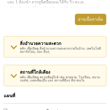
และ 1 ห้องน้ำ จากยูนิตนี้คุณจะได้รับ วิว ทะเล.
อสังหาริมทรัพย์นี้มาพร้อมกับ เฟอร์นิเจอร์ครบ และยังมี
สิ่งอำนวยความสะดวก ได้แก่ มีระเบียง,
อ่านเนื้อหาเต็ม
อสังหาริมทรัพย์นี้สามารถใช้ สระว่ายน้ำ ส่วนกลาง ได้
Grand Condotel Jomtien มีสิ่งอำนวยความสะดวกส่วน
กลาง ได้แก่ ฟิสเนส, สนามเทนนิส , สนามเด็กเล่น, สวน
สิ่งอำนวยความสะดวก
ส่วนกลาง
คลิก เพื่อเปิดดู สิ่งอำนวนความสะดวกภายในบ้าน. เทคโนโลยี
สมาร์ทโฮม, และ อื่นๆ
สถานที่สำคัญใกล้ Grand Condotel Jomtien ได้แก่: ติด
ชายหาด, ฟู้ดมาร์ท , ตลาดน้ำสี่ภาคพัทยา, พัทยาปาร์ค ,
เอเชีย 9 หลุม กอล์ฟ , รพ.กรุงเทพจอมเทียน, โรงพยาบาล
เมืองพัทยา
สถานที่ใกล้เคียง
คลิก เพื่อเปิดดู สถานที่อยู่ใกล้ เช่น ชายหาด, โรงเรียน, สนาม
อสังหาริมทรัพย์นี้เปิดให้เช่าระยะยาวในราคา ฿ 45,000
กอล์ฟ, แหล่งช็อปปิ้ง และ สถานที่อื่นๆ ที่น่าสนใจ
บาทต่อเดือน
โปรดทราบว่าราคาค่าเช่าที่ Cornerstone Real Estate
แผนที่
โฆษณาเป็นราคาสำหรับสัญญาเช่า 1 ปี และต้องวางเงิน
มัดจำ 2 เดือน
ก่อนเข้าอยู่อาศัย