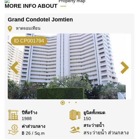
MORE INFO ABOUT
ค้นพบโอกาสในการทำให้ที่อยู่อาศัยนี้เป็นบ้านในฝันของ
คุณ!
Grand Condotel Jomtien
ติดต่อ Cornerstone Real Estate โทร +6638411250
หาดจอมเทียน
หรือ อีเมล
info@cornerstone.co.th
ID CP001794
WhatsApp ของสำนักงาน:
+66807945904
และ LINE:
@cornerstonepattaya
ปีที่สร้าง
ยูนิตทั้งหมด
1988
150
สระว่ายน้ำ
ค่าส่วนกลาง
สระว่ายน้ำ ส่วนกลาง
฿ 26 / Sq.m