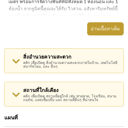
เมตร พร้อมการจัดวางพื้นที่ที่มีทั้งหมด 1 ห้องนอน และ 1
ห้องน้ำ จากยูนิตนี้คุณจะได้รับ วิวสวน. อสังหาริมทรัพย์นี้
มาพร้อมกับ เฟอร์นิเจอร์ครบ และยังมีสิ่งอำนวยความ
สะดวก ได้แก่ มีระเบียง, เครื่องปรับอากาศครบ, ประตู
อ่านเนื้อหาเต็ม
ระบบดิจิตอล,
อสังหาริมทรัพย์นี้สามารถใช้ สระว่ายน้ำ ส่วนกลาง ได้
Grand Avenue Residence มีสิ่งอำนวยความสะดวกส่วน
สิ่งอำนวยความสะดวก
กลาง ได้แก่ สไลเดอร์, ฟิสเนส, ซาวน่าหรือห้องอบไอน้ำ,
คลิก เพื่อเปิดดู สิ่งอำนวนความสะดวกภายในบ้าน. เทคโนโลยี
รปภ.24ชม.
สมาร์ทโฮม, และ อื่นๆ
สถานที่สำคัญใกล้ Grand Avenue Residence ได้แก่: เดิน
ทางไปชายหาดได้ง่าย, ไกล้เคียงรถประจำทาง , อาร์ท อิน
พาราไดซ์, พัทยาปาร์ค , เอเชีย 9 หลุม กอล์ฟ , โรง
สถานที่ใกล้เคียง
พยาบาลเมืองพัทยา, โรงพยาบาลพัทยาอินเตอร์เนชั่นแนล
คลิก เพื่อเปิดดู สถานที่อยู่ใกล้ เช่น ชายหาด, โรงเรียน, สนาม
กอล์ฟ, แหล่งช็อปปิ้ง และ สถานที่อื่นๆ ที่น่าสนใจ
อสังหาริมทรัพย์นี้เปิดให้เช่าระยะยาวในราคา ฿ 18,000
บาทต่อเดือน
แผนที่
โปรดทราบว่าราคาค่าเช่าที่ Cornerstone Real Estate