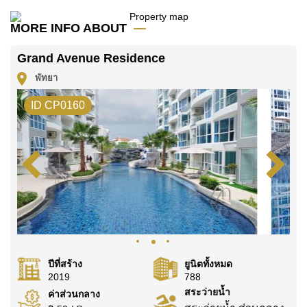
โฆษณาเป็นราคาสำหรับสัญญาเช่า 1 ปี และต้องวางเงิน
มัดจำ 2 เดือน
ก่อนเข้าอยู่อาศัย
MORE INFO ABOUT
โฉนดที่ดินของอสังหาริมทรัพย์นี้อยู่ภายใต้กรรมสิทธิ์ ชื่อ
Grand Avenue Residence
บริษัท
พัทยา
ค้นพบโอกาสในการทำให้ที่อยู่อาศัยนี้เป็นบ้านในฝันของ
คุณ!
ID CP0160
ติดต่อ Cornerstone Real Estate โทร +6638411250
หรือ อีเมล
info@cornerstone.co.th
WhatsApp ของสำนักงาน:
+66807945904
และ LINE:
@cornerstonepattaya
ปีที่สร้าง
ยูนิตทั้งหมด
2019
788
สระว่ายน้ำ
ค่าส่วนกลาง