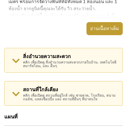
เมตร พร้อมการจัดวางพื้นที่ที่มีทั้งหมด 1 ห้องนอน และ 1
ห้องน้ำ จากยูนิตนี้คุณจะได้รับ วิว สระว่ายน้ำ.
อสังหาริมทรัพย์นี้มาพร้อมกับ เฟอร์นิเจอร์ครบ และยังมี
สิ่งอำนวยความสะดวก ได้แก่ มีระเบียง, เครื่องปรับ
อ่านเนื้อหาเต็ม
อากาศครบ,
อสังหาริมทรัพย์นี้สามารถใช้ สระว่ายน้ำ ส่วนกลาง ได้
Grand Avenue Residence มีสิ่งอำนวยความสะดวกส่วน
สิ่งอำนวยความสะดวก
กลาง ได้แก่ สไลเดอร์, ฟิสเนส, ซาวน่าหรือห้องอบไอน้ำ,
คลิก เพื่อเปิดดู สิ่งอำนวนความสะดวกภายในบ้าน. เทคโนโลยี
รปภ.24ชม.
สมาร์ทโฮม, และ อื่นๆ
สถานที่สำคัญใกล้ Grand Avenue Residence ได้แก่: เดิน
ทางไปชายหาดได้ง่าย, ไกล้เคียงรถประจำทาง , อาร์ท อิน
พาราไดซ์, พัทยาปาร์ค , เอเชีย 9 หลุม กอล์ฟ , โรง
สถานที่ใกล้เคียง
พยาบาลเมืองพัทยา, โรงพยาบาลพัทยาอินเตอร์เนชั่นแนล
คลิก เพื่อเปิดดู สถานที่อยู่ใกล้ เช่น ชายหาด, โรงเรียน, สนาม
กอล์ฟ, แหล่งช็อปปิ้ง และ สถานที่อื่นๆ ที่น่าสนใจ
อสังหาริมทรัพย์นี้มีไว้สำหรับขายในราคา ฿ 3,800,000
บาท คิดเป็น ฿ 105,556 บาทต่อตารางเมตร และยังมีให้
แผนที่
เช่าในราคา ฿ 22,000 บาท