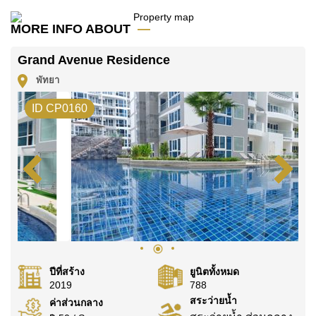
โปรดทราบว่าราคาค่าเช่าที่ Cornerstone Real Estate
โฆษณาเป็นราคาสำหรับสัญญาเช่า 1 ปี และต้องวางเงิน
MORE INFO ABOUT
มัดจำ 2 เดือน
ก่อนเข้าอยู่อาศัย
Grand Avenue Residence
โฉนดที่ดินของอสังหาริมทรัพย์นี้อยู่ภายใต้กรรมสิทธิ์ ชื่อ
พัทยา
ต่างชาติ
ค้นพบโอกาสในการทำให้ที่อยู่อาศัยนี้เป็นบ้านในฝันของ
ID CP0160
คุณ!
ติดต่อ Cornerstone Real Estate โทร +6638411250
หรือ อีเมล
info@cornerstone.co.th
WhatsApp ของสำนักงาน:
+66807945904
และ LINE:
@cornerstonepattaya
ปีที่สร้าง
ยูนิตทั้งหมด
2019
788
สระว่ายน้ำ
ค่าส่วนกลาง