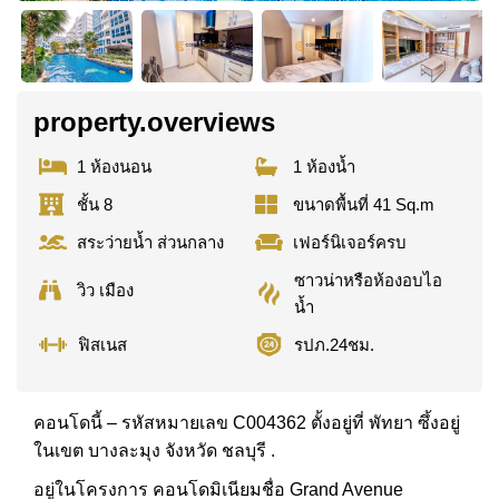
property.overviews
1 ห้องนอน
1 ห้องน้ำ
ชั้น 8
ขนาดพื้นที่ 41 Sq.m
สระว่ายน้ำ ส่วนกลาง
เฟอร์นิเจอร์ครบ
ซาวน่าหรือห้องอบไอ
วิว เมือง
น้ำ
ฟิสเนส
รปภ.24ชม.
คอนโดนี้ – รหัสหมายเลข C004362 ตั้งอยู่ที่ พัทยา ซึ้งอยู่
ในเขต บางละมุง จังหวัด ชลบุรี .
อยู่ในโครงการ คอนโดมิเนียมชื่อ Grand Avenue