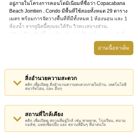
อยู่ภายในโครงการคอนโดมิเนียมที่ชื่อว่า Copacabana
Beach Jomtien . Condo มีพื้นที่ใช้สอยทั้งหมด 29 ตาราง
เมตร พร้อมการจัดวางพื้นที่ที่มีทั้งหมด 1 ห้องนอน และ 1
ห้องน้ำ จากยูนิตนี้คุณจะได้รับ วิวทะเลบางส่วน.
อสังหาริมทรัพย์นี้มาพร้อมกับ เฟอร์นิเจอร์ครบ และยังมี
สิ่งอำนวยความสะดวก ได้แก่ มีระเบียง, เครื่องปรับ
อ่านเนื้อหาเต็ม
อากาศครบ,
อสังหาริมทรัพย์นี้สามารถใช้ สระว่ายน้ำ ดาดฟ้า ได้
Copacabana Beach Jomtien มีสิ่งอำนวยความสะดวก
สิ่งอำนวยความสะดวก
ส่วนกลาง ได้แก่ จุดชาร์จ EV, ฟิสเนส, สกายเทอร์เรซ,
คลิก เพื่อเปิดดู สิ่งอำนวนความสะดวกภายในบ้าน. เทคโนโลยี
ห้องเกมส์
สมาร์ทโฮม, และ อื่นๆ
สถานที่สำคัญใกล้ Copacabana Beach Jomtien ได้แก่:
ติดชายหาด, บิ๊กซี เอ็กซ์ตร้า , หาดจอมเทียน, ถนนคนเดิน
, เอเชีย 9 หลุม กอล์ฟ , โรงพยาบาลเมืองพัทยา,
สถานที่ใกล้เคียง
รพ.กรุงเทพจอมเทียน
คลิก เพื่อเปิดดู สถานที่อยู่ใกล้ เช่น ชายหาด, โรงเรียน, สนาม
กอล์ฟ, แหล่งช็อปปิ้ง และ สถานที่อื่นๆ ที่น่าสนใจ
อสังหาริมทรัพย์นี้เปิดให้เช่าระยะยาวในราคา ฿ 20,000