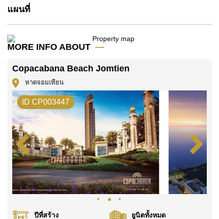
บาทต่อเดือน
แผนที่
โปรดทราบว่าราคาค่าเช่าที่ Cornerstone Real Estate
โฆษณาเป็นราคาสำหรับสัญญาเช่า 1 ปี และต้องวางเงิน
มัดจำ 2 เดือน
ก่อนเข้าอยู่อาศัย
MORE INFO ABOUT
ค้นพบโอกาสในการทำให้ที่อยู่อาศัยนี้เป็นบ้านในฝันของ
Copacabana Beach Jomtien
คุณ!
หาดจอมเทียน
ติดต่อ Cornerstone Real Estate โทร +6638411250
หรือ อีเมล
info@cornerstone.co.th
ID CP003447
WhatsApp ของสำนักงาน:
+66807945904
และ LINE:
@cornerstonepattaya
ปีที่สร้าง
ยูนิตทั้งหมด