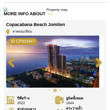
ค้นพบโอกาสในการทำให้ที่อยู่อาศัยนี้เป็นบ้านในฝันของ
MORE INFO ABOUT
คุณ!
ติดต่อ Cornerstone Real Estate โทร +6638411250
Copacabana Beach Jomtien
หรือ อีเมล
info@cornerstone.co.th
หาดจอมเทียน
WhatsApp ของสำนักงาน:
+66807945904
และ LINE:
ID CP003447
@cornerstonepattaya
ปีที่สร้าง
ยูนิตทั้งหมด
2022
1644
สระว่ายน้ำ
ค่าส่วนกลาง