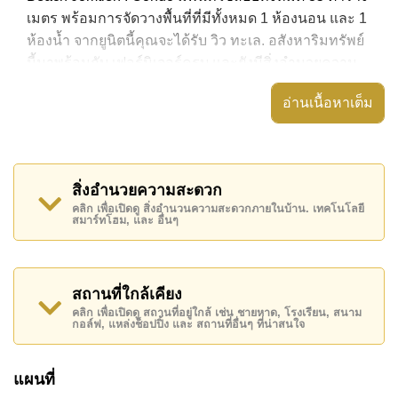
เมตร พร้อมการจัดวางพื้นที่ที่มีทั้งหมด 1 ห้องนอน และ 1
ห้องน้ำ จากยูนิตนี้คุณจะได้รับ วิว ทะเล. อสังหาริมทรัพย์
นี้มาพร้อมกับ เฟอร์นิเจอร์ครบ และยังมีสิ่งอำนวยความ
สะดวก ได้แก่ มีระเบียง, เครื่องปรับอากาศครบ,
อ่านเนื้อหาเต็ม
อสังหาริมทรัพย์นี้สามารถใช้ สระว่ายน้ำ ส่วนกลาง ได้
Copacabana Beach Jomtien มีสิ่งอำนวยความสะดวก
ส่วนกลาง ได้แก่ จุดชาร์จ EV, ฟิสเนส, สกายเทอร์เรซ,
สิ่งอำนวยความสะดวก
ห้องเกมส์
คลิก เพื่อเปิดดู สิ่งอำนวนความสะดวกภายในบ้าน. เทคโนโลยี
สมาร์ทโฮม, และ อื่นๆ
สถานที่สำคัญใกล้ Copacabana Beach Jomtien ได้แก่:
ติดชายหาด, บิ๊กซี เอ็กซ์ตร้า , หาดจอมเทียน, ถนนคนเดิน
, เอเชีย 9 หลุม กอล์ฟ , โรงพยาบาลเมืองพัทยา,
รพ.กรุงเทพจอมเทียน
สถานที่ใกล้เคียง
คลิก เพื่อเปิดดู สถานที่อยู่ใกล้ เช่น ชายหาด, โรงเรียน, สนาม
อสังหาริมทรัพย์นี้มีไว้สำหรับขายในราคา ฿ 5,850,000
กอล์ฟ, แหล่งช็อปปิ้ง และ สถานที่อื่นๆ ที่น่าสนใจ
บาท คิดเป็น ฿ 167,143 บาทต่อตารางเมตร
โฉนดที่ดินของอสังหาริมทรัพย์นี้อยู่ภายใต้กรรมสิทธิ์ ชื่อ
แผนที่
ต่างชาติ โดยมี ค่าโอนคนละครึ่ง