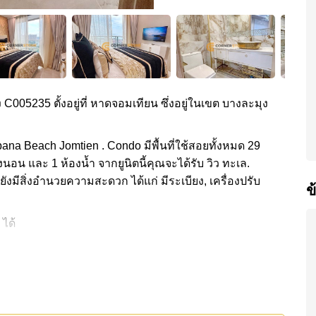
ง C005235 ตั้งอยู่ที่ หาดจอมเทียน ซึ่งอยู่ในเขต บางละมุง
ana Beach Jomtien . Condo มีพื้นที่ใช้สอยทั้งหมด 29
งนอน และ 1 ห้องน้ำ จากยูนิตนี้คุณจะได้รับ วิว ทะเล.
ยังมีสิ่งอำนวยความสะดวก ได้แก่ มีระเบียง, เครื่องปรับ
ข
 ได้
กส่วนกลาง ได้แก่ จุดชาร์จ EV, ฟิสเนส, สกายเทอร์เรซ,
ก่: ติดชายหาด, บิ๊กซี เอ็กซ์ตร้า , หาดจอมเทียน, ถนนคน
า, รพ.กรุงเทพจอมเทียน