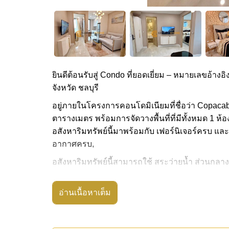
ยินดีต้อนรับสู่ Condo ที่ยอดเยี่ยม – หมายเลขอ้างอิ
จังหวัด ชลบุรี
อยู่ภายในโครงการคอนโดมิเนียมที่ชื่อว่า Copacab
ตารางเมตร พร้อมการจัดวางพื้นที่ที่มีทั้งหมด 1 ห้อ
อสังหาริมทรัพย์นี้มาพร้อมกับ เฟอร์นิเจอร์ครบ และ
อากาศครบ,
อสังหาริมทรัพย์นี้สามารถใช้ สระว่ายน้ำ ส่วนกลาง
Copacabana Beach Jomtien มีสิ่งอำนวยความสะดว
ห้องเกมส์
อ่านเนื้อหาเต็ม
สถานที่สำคัญใกล้ Copacabana Beach Jomtien ได้แ
เดิน , เอเชีย 9 หลุม กอล์ฟ , โรงพยาบาลเมืองพัทย