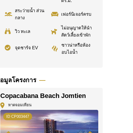
ตร.ม.
สระว่ายน้ำ ส่วน
เฟอร์นิเจอร์ครบ
กลาง
ไม่อนุญาตให้นำ
วิว ทะเล
สัตว์เลี้ยงเข้าพัก
ซาวน่าหรือห้อง
จุดชาร์จ EV
อบไอน้ำ
้อมูลโครงการ
Copacabana Beach Jomtien
หาดจอมเทียน
ID CP003447