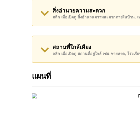
อสังหาริมทรัพย์นี้เปิดให้เช่าระยะยาวในราคา ฿ 2
สิ่งอำนวยความสะดวก
คลิก เพื่อเปิดดู สิ่งอำนวนความสะดวกภายในบ้าน. 
โปรดทราบว่าราคาค่าเช่าที่ Cornerstone Real E
เงินมัดจำ 2 เดือน
ก่อนเข้าอยู่อาศัย
ค้นพบโอกาสในการทำให้ที่อยู่อาศัยนี้เป็นบ้านในฝ
สถานที่ใกล้เคียง
ติดต่อ Cornerstone Real Estate โทร +66384112
คลิก เพื่อเปิดดู สถานที่อยู่ใกล้ เช่น ชายหาด, โรงเร
WhatsApp ของสำนักงาน:
+66807945904
และ L
แผนที่