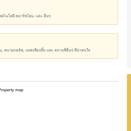
1,000 บาทต่อเดือน
เทคโนโลยี สมาร์ทโฮม, และ อื่นๆ
state โฆษณาเป็นราคาสำหรับสัญญาเช่า 1 ปี และต้องวาง
ันของคุณ!
50 หรือ อีเมล
info@cornerstone.co.th
ียน, สนามกอล์ฟ, แหล่งช็อปปิ้ง และ สถานที่อื่นๆ ที่น่าสนใจ
INE: @cornerstonepattaya