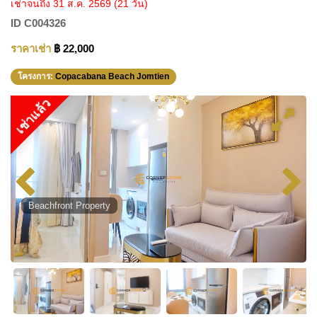
เช่าจนถึง 31 ส.ค. 2569
(21 วัน)
ID
C004326
ราคาเช่า
฿ 22,000
โครงการ:
Copacabana Beach Jomtien
เช่าแล้ว
Beachfront Property