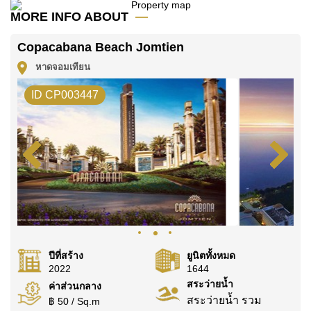
MORE INFO ABOUT
ค้นพบโอกาสในการทำให้ที่อยู่อาศัยนี้เป็นบ้านในฝันของ
คุณ!
Copacabana Beach Jomtien
ติดต่อ Cornerstone Real Estate โทร +6638411250
หาดจอมเทียน
หรือ อีเมล
info@cornerstone.co.th
ID CP003447
WhatsApp ของสำนักงาน:
+66807945904
และ LINE:
@cornerstonepattaya
ปีที่สร้าง
ยูนิตทั้งหมด
2022
1644
สระว่ายน้ำ
ค่าส่วนกลาง
สระว่ายน้ำ รวม
฿ 50 / Sq.m