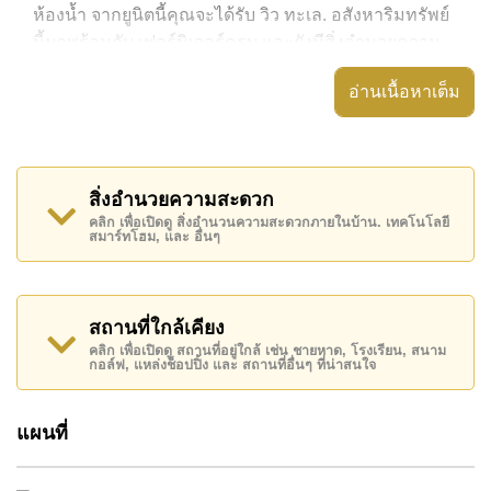
ห้องน้ำ จากยูนิตนี้คุณจะได้รับ วิว ทะเล. อสังหาริมทรัพย์
นี้มาพร้อมกับ เฟอร์นิเจอร์ครบ และยังมีสิ่งอำนวยความ
สะดวก ได้แก่ มีระเบียง, เครื่องปรับอากาศครบ,
อ่านเนื้อหาเต็ม
อสังหาริมทรัพย์นี้สามารถใช้ สระว่ายน้ำ ส่วนกลาง ได้
Copacabana Beach Jomtien มีสิ่งอำนวยความสะดวก
ส่วนกลาง ได้แก่ จุดชาร์จ EV, ฟิสเนส, สกายเทอร์เรซ,
สิ่งอำนวยความสะดวก
ห้องเกมส์
คลิก เพื่อเปิดดู สิ่งอำนวนความสะดวกภายในบ้าน. เทคโนโลยี
สมาร์ทโฮม, และ อื่นๆ
สถานที่สำคัญใกล้ Copacabana Beach Jomtien ได้แก่:
ติดชายหาด, บิ๊กซี เอ็กซ์ตร้า , หาดจอมเทียน, ถนนคนเดิน
, เอเชีย 9 หลุม กอล์ฟ , โรงพยาบาลเมืองพัทยา,
รพ.กรุงเทพจอมเทียน
สถานที่ใกล้เคียง
คลิก เพื่อเปิดดู สถานที่อยู่ใกล้ เช่น ชายหาด, โรงเรียน, สนาม
อสังหาริมทรัพย์นี้เปิดให้เช่าระยะยาวในราคา ฿ 22,000
กอล์ฟ, แหล่งช็อปปิ้ง และ สถานที่อื่นๆ ที่น่าสนใจ
บาทต่อเดือน
โปรดทราบว่าราคาค่าเช่าที่ Cornerstone Real Estate
แผนที่
โฆษณาเป็นราคาสำหรับสัญญาเช่า 1 ปี และต้องวางเงิน
มัดจำ 2 เดือน
ก่อนเข้าอยู่อาศัย