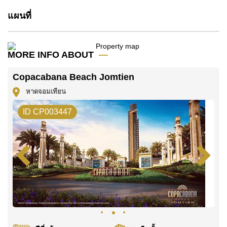
โปรดทราบว่าราคาค่าเช่าที่ Cornerstone Real Estate
แผนที่
โฆษณาเป็นราคาสำหรับสัญญาเช่า 1 ปี และต้องวางเงิน
มัดจำ 2 เดือน
ก่อนเข้าอยู่อาศัย
MORE INFO ABOUT
ค้นพบโอกาสในการทำให้ที่อยู่อาศัยนี้เป็นบ้านในฝันของ
คุณ!
Copacabana Beach Jomtien
ติดต่อ Cornerstone Real Estate โทร +6638411250
หาดจอมเทียน
หรือ อีเมล
info@cornerstone.co.th
ID CP003447
WhatsApp ของสำนักงาน:
+66807945904
และ LINE:
@cornerstonepattaya