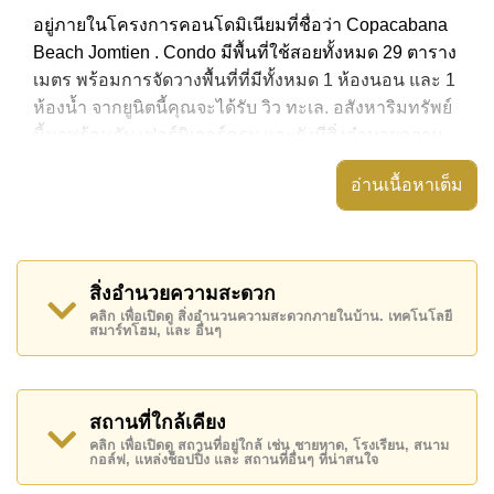
อยู่ภายในโครงการคอนโดมิเนียมที่ชื่อว่า Copacabana
Beach Jomtien . Condo มีพื้นที่ใช้สอยทั้งหมด 29 ตาราง
เมตร พร้อมการจัดวางพื้นที่ที่มีทั้งหมด 1 ห้องนอน และ 1
ห้องน้ำ จากยูนิตนี้คุณจะได้รับ วิว ทะเล. อสังหาริมทรัพย์
นี้มาพร้อมกับ เฟอร์นิเจอร์ครบ และยังมีสิ่งอำนวยความ
สะดวก ได้แก่ มีระเบียง, เครื่องปรับอากาศครบ,
อ่านเนื้อหาเต็ม
อสังหาริมทรัพย์นี้สามารถใช้ สระว่ายน้ำ ดาดฟ้า ได้
Copacabana Beach Jomtien มีสิ่งอำนวยความสะดวก
ส่วนกลาง ได้แก่ จุดชาร์จ EV, ฟิสเนส, สกายเทอร์เรซ,
สิ่งอำนวยความสะดวก
ห้องเกมส์
คลิก เพื่อเปิดดู สิ่งอำนวนความสะดวกภายในบ้าน. เทคโนโลยี
สมาร์ทโฮม, และ อื่นๆ
สถานที่สำคัญใกล้ Copacabana Beach Jomtien ได้แก่:
ติดชายหาด, บิ๊กซี เอ็กซ์ตร้า , หาดจอมเทียน, ถนนคนเดิน
, เอเชีย 9 หลุม กอล์ฟ , โรงพยาบาลเมืองพัทยา,
รพ.กรุงเทพจอมเทียน
สถานที่ใกล้เคียง
คลิก เพื่อเปิดดู สถานที่อยู่ใกล้ เช่น ชายหาด, โรงเรียน, สนาม
อสังหาริมทรัพย์นี้เปิดให้เช่าระยะยาวในราคา ฿ 20,000
กอล์ฟ, แหล่งช็อปปิ้ง และ สถานที่อื่นๆ ที่น่าสนใจ
บาทต่อเดือน