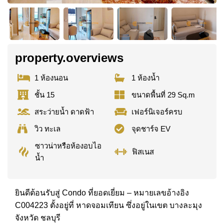
property.overviews
1 ห้องนอน
1 ห้องน้ำ
ชั้น 15
ขนาดพื้นที่ 29 Sq.m
สระว่ายน้ำ ดาดฟ้า
เฟอร์นิเจอร์ครบ
วิว ทะเล
จุดชาร์จ EV
ซาวน่าหรือห้องอบไอ
ฟิสเนส
น้ำ
ยินดีต้อนรับสู่ Condo ที่ยอดเยี่ยม – หมายเลขอ้างอิง
C004223 ตั้งอยู่ที่ หาดจอมเทียน ซึ่งอยู่ในเขต บางละมุง
จังหวัด ชลบุรี