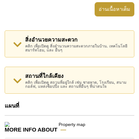
สิ่งอำนวยความสะดวก ได้แก่ มีระเบียง, เครื่องปรับ
อ่านเนื้อหาเต็ม
อากาศครบ,
อสังหาริมทรัพย์นี้สามารถใช้ สระว่ายน้ำ ส่วนกลาง ได้
Arcadia Beach Continental มีสิ่งอำนวยความสะดวก
สิ่งอำนวยความสะดวก
ส่วนกลาง ได้แก่ สไลเดอร์, ฟิสเนส, ห้องเกมส์, ซาวน่า
คลิก เพื่อเปิดดู สิ่งอำนวนความสะดวกภายในบ้าน. เทคโนโลยี
หรือห้องอบไอน้ำ
สมาร์ทโฮม, และ อื่นๆ
สถานที่สำคัญใกล้ Arcadia Beach Continental ได้แก่: ฟู้
ดมาร์ท, เฟรนด์ชิป ซุปเปอร์มาร์เก็ต , พัทยาปาร์ค, ถนน
คนเดิน , เอเชีย 9 หลุม กอล์ฟ , รพ.กรุงเทพจอมเทียน, โรง
สถานที่ใกล้เคียง
พยาบาลเมืองพัทยา
คลิก เพื่อเปิดดู สถานที่อยู่ใกล้ เช่น ชายหาด, โรงเรียน, สนาม
กอล์ฟ, แหล่งช็อปปิ้ง และ สถานที่อื่นๆ ที่น่าสนใจ
อสังหาริมทรัพย์นี้เปิดให้เช่าระยะยาวในราคา ฿ 12,000
บาทต่อเดือน
แผนที่
โปรดทราบว่าราคาค่าเช่าที่ Cornerstone Real Estate
โฆษณาเป็นราคาสำหรับสัญญาเช่า 1 ปี และต้องวางเงิน
มัดจำ 2 เดือน
ก่อนเข้าอยู่อาศัย
MORE INFO ABOUT
ค้นพบโอกาสในการทำให้ที่อยู่อาศัยนี้เป็นบ้านในฝันของ