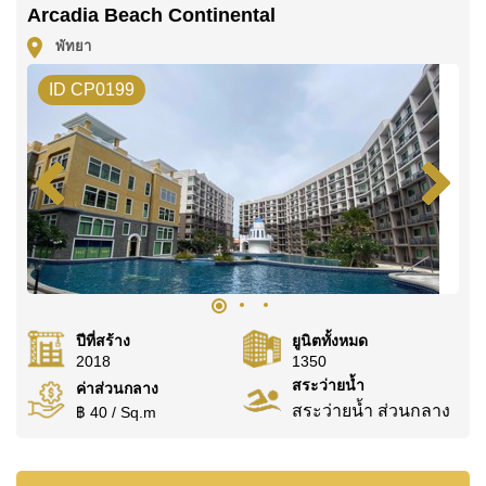
Arcadia Beach Continental
คุณ!
พัทยา
ติดต่อ Cornerstone Real Estate โทร +6638411250
หรือ อีเมล
info@cornerstone.co.th
ID CP0199
WhatsApp ของสำนักงาน:
+66807945904
และ LINE:
@cornerstonepattaya
ปีที่สร้าง
ยูนิตทั้งหมด
2018
1350
สระว่ายน้ำ
ค่าส่วนกลาง
สระว่ายน้ำ ส่วนกลาง
฿ 40 / Sq.m