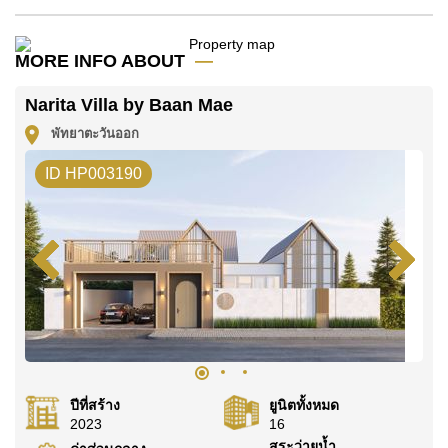
โปรดทราบว่าราคาค่าเช่าที่ Cornerstone Real Estate
โฆษณาเป็นราคาสำหรับสัญญาเช่า 1 ปี และต้องวางเงิน
มัดจำ 2 เดือน
ก่อนเข้าอยู่อาศัย
MORE INFO ABOUT
ค้นพบโอกาสในการทำให้ที่อยู่อาศัยนี้เป็นบ้านในฝันของ
Narita Villa by Baan Mae
คุณ!
พัทยาตะวันออก
ติดต่อ Cornerstone Real Estate โทร +6638411250
หรือ อีเมล
info@cornerstone.co.th
ID HP003190
WhatsApp ของสำนักงาน:
+66807945904
และ LINE:
@cornerstonepattaya
ปีที่สร้าง
ยูนิตทั้งหมด
2023
16
สระว่ายน้ำ