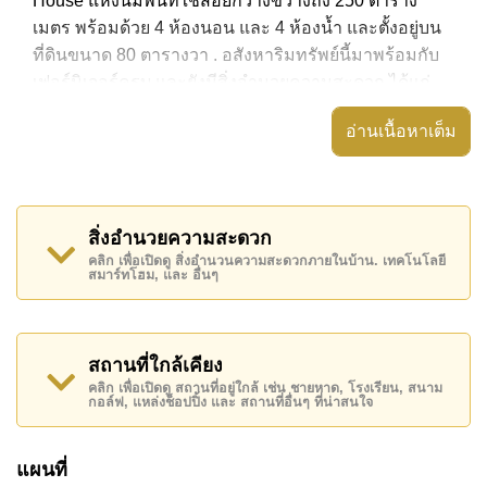
House แห่งนี้มีพื้นที่ใช้สอยกว้างขวางถึง 250 ตาราง
เมตร พร้อมด้วย 4 ห้องนอน และ 4 ห้องน้ำ และตั้งอยู่บน
ที่ดินขนาด 80 ตารางวา . อสังหาริมทรัพย์นี้มาพร้อมกับ
เฟอร์นิเจอร์ครบ และยังมีสิ่งอำนวยความสะดวก ได้แก่
สวนส่วนตัว, บ้านตรงหัวมุม, ระเบียงกลางแจ้งที่มีหลังคา,
อ่านเนื้อหาเต็ม
อสังหาริมทรัพย์นี้สามารถใช้ สระว่ายน้ำ ส่วนตัว ได้
Narita Villa by Baan Mae มีสิ่งอำนวยความสะดวกส่วน
กลาง ได้แก่ รักษาความปลอดภัย 24 ชั่วโมง, ทางเข้ามีไม้
สิ่งอำนวยความสะดวก
กั้น
คลิก เพื่อเปิดดู สิ่งอำนวนความสะดวกภายในบ้าน. เทคโนโลยี
สมาร์ทโฮม, และ อื่นๆ
สถานที่สำคัญใกล้ Narita Villa by Baan Mae ได้แก่: บิ๊กซี
พัทยาใต้, โลตัส & เอ้าท์เล็ทมอลล์ , ตลาดนัดเทพประสิทธิ์,
ตลาดน้ำสี่ภาคพัทยา , พัทยาคันทรีคลับ, สยามคันทรีคลับ
(สนามเก่า ไร่ ริมน้ำ และโรลลิ่งฮิลส์) , รพ.กรุงเทพจอม
สถานที่ใกล้เคียง
เทียน
คลิก เพื่อเปิดดู สถานที่อยู่ใกล้ เช่น ชายหาด, โรงเรียน, สนาม
กอล์ฟ, แหล่งช็อปปิ้ง และ สถานที่อื่นๆ ที่น่าสนใจ
อสังหาริมทรัพย์นี้เปิดให้เช่าระยะยาวในราคา ฿ 85,000
บาทต่อเดือน
แผนที่