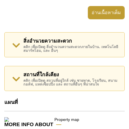
หรือผู้ที่กำลังมองหาอสังหาริมทรัพย์คุณภาพสูงใน พัทยา
ตะวันออก
อ่านเนื้อหาเต็ม
โครงการมีกำหนดแล้วเสร็จในปี 2026 พร้อม ทางเลือก
ในการปรับแต่งก่อนเริ่มก่อสร้าง ผู้ซื้อสามารถ เลือกแปลง
ที่ดิน ปรับเปลี่ยนแบบบ้าน และใช้แผนการชำระเงินที่
สิ่งอำนวยความสะดวก
ยืดหยุ่น เพื่อให้บ้านตรงกับความต้องการของตนเองมาก
คลิก เพื่อเปิดดู สิ่งอำนวนความสะดวกภายในบ้าน. เทคโนโลยี
ที่สุด
สมาร์ทโฮม, และ อื่นๆ
จุดเด่นของทรัพย์สิน
✔️
พื้นที่ใช้สอย
: 396 ตร.ม.
สถานที่ใกล้เคียง
✔️
ขนาดที่ดิน
: 119 ตร.ว.
คลิก เพื่อเปิดดู สถานที่อยู่ใกล้ เช่น ชายหาด, โรงเรียน, สนาม
กอล์ฟ, แหล่งช็อปปิ้ง และ สถานที่อื่นๆ ที่น่าสนใจ
✔️
ห้องนอน
: 4
✔️
ห้องน้ำ
: 4
✔️
ตกแต่งครบ
– พร้อมเข้าอยู่หลังสร้างเสร็จ
แผนที่
✔️
สระว่ายน้ำส่วนตัว
– เพิ่มพื้นที่พักผ่อนและความเป็น
ส่วนตัว
MORE INFO ABOUT
ชุมชนที่ปลอดภัยและเป็นมิตรกับผู้อยู่อาศัย