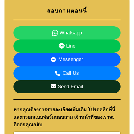
💰
ราคาขาย
: ฿15,680,700
สอบถามตอนนี้
📜
กรรมสิทธิ์โฉนดที่ดิน
: ถือกรรมสิทธิ์ในชื่อคนไทย
ทำไมต้องเลือก ลายัน ฉักนก?
Whatsapp
✔️
ดีไซน์ทันสมัย
– บ้านกว้างขวาง พร้อมการออกแบบที่
ลงตัว
Line
✔️
ชุมชนที่เป็นส่วนตัว
– โครงการมีจำนวนยูนิตจำกัดเพื่อ
ความเงียบสงบและปลอดภัย
Messenger
✔️
ปรับแต่งก่อนก่อสร้างได้
– เลือกแปลงที่ดิน และปรับ
Call Us
แบบบ้านให้ตรงกับไลฟ์สไตล์ของคุณ
✔️
ทำเลสะดวก
– ใกล้แหล่งช้อปปิ้ง สนามกอล์ฟ และโรง
Send Email
พยาบาล
ติดต่อสอบถามข้อมูลเพิ่มเติม
📞
โทรศัพท์
: +66 38 411 250
หากคุณต้องการรายละเอียดเพิ่มเติม โปรดคลิกที่นี่
📧
อีเมล
:
info@cornerstone.co.th
และกรอกแบบฟอร์มสอบถาม เจ้าหน้าที่ของเราจะ
📲
WhatsApp
: +66 80 794 5904
ติดต่อคุณกลับ
📲
LINE
: @cornerstonepattaya