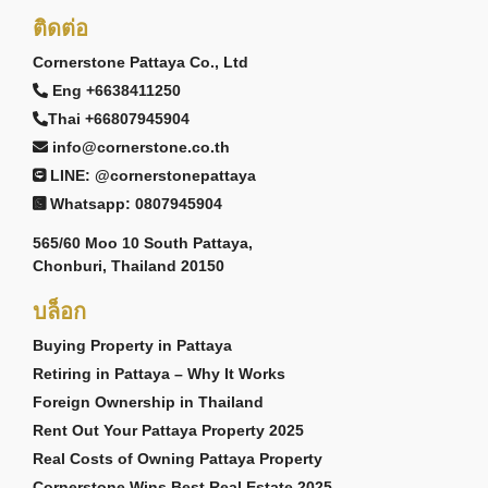
ติดต่อ
Cornerstone Pattaya Co., Ltd
Eng +6638411250
Thai +66807945904
info@cornerstone.co.th
LINE: @cornerstonepattaya
Whatsapp: 0807945904
565/60 Moo 10 South Pattaya,
Chonburi, Thailand 20150
บล็อก
Buying Property in Pattaya
Retiring in Pattaya – Why It Works
Foreign Ownership in Thailand
Rent Out Your Pattaya Property 2025
Real Costs of Owning Pattaya Property
Cornerstone Wins Best Real Estate 2025