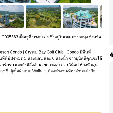
 C005363 ตั้งอยู่ที่ บางละมุง ซึ่งอยู่ในเขต บางละมุง จังหวัด
ort Condo | Crystal Bay Golf Club . Condo มีพื้นที่
ข
่ที่มีทั้งหมด 5 ห้องนอน และ 6 ห้องน้ำ จากยูนิตนี้คุณจะได้
นิเจอร์ครบ และยังมีสิ่งอำนวยความสะดวก ได้แก่ ห้องหัวมุม,
ุซซี่, ตู้เสื้อผ้าแบบ Walk-in, ห้องทำงาน/ห้องอ่านหนังสือ,
 ได้
สิ่งอำนวยความสะดวกส่วนกลาง ได้แก่ สวนส่วนกลาง,
ay Golf Club ได้แก่: เดินทางไปชายหาดได้ง่าย, ใกล้