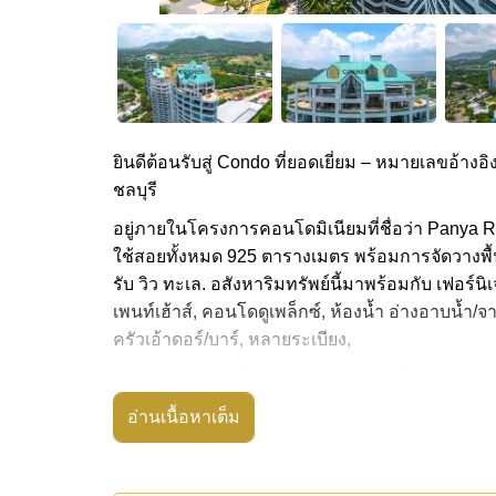
ยินดีต้อนรับสู่ Condo ที่ยอดเยี่ยม – หมายเลขอ้างอิง
ชลบุรี
อยู่ภายในโครงการคอนโดมิเนียมที่ชื่อว่า Panya Res
ใช้สอยทั้งหมด 925 ตารางเมตร พร้อมการจัดวางพื้นที
รับ วิว ทะเล. อสังหาริมทรัพย์นี้มาพร้อมกับ เฟอร์
เพนท์เฮ้าส์, คอนโดดูเพล็กซ์, ห้องน้ำ อ่างอาบน้ำ/จาก
ครัวเอ้าดอร์/บาร์, หลายระเบียง,
อสังหาริมทรัพย์นี้สามารถใช้ สระว่ายน้ำ ส่วนกลาง
Panya Resort Condo | Crystal Bay Golf Club มี
อ่านเนื้อหาเต็ม
รปภ.24ชม.
สถานที่สำคัญใกล้ Panya Resort Condo | Crystal B