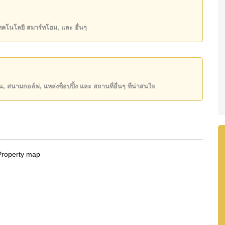
บัง , รพ.ศรีราชา
00,000 บาท คิดเป็น ฿ 27,027 บาทต่อตารางเมตร
เทคโนโลยี สมาร์ทโฮม, และ อื่นๆ
ิ์ ชื่อต่างชาติ โดยมี ค่าโอนคนละครึ่ง
ันของคุณ!
50 หรือ อีเมล
info@cornerstone.co.th
ียน, สนามกอล์ฟ, แหล่งช็อปปิ้ง และ สถานที่อื่นๆ ที่น่าสนใจ
INE: @cornerstonepattaya