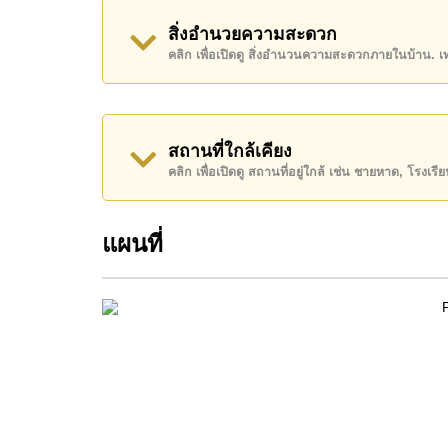
ทางด่วนมอเตอร์เวย์หรือทางหลวง , , บูรพา, แหลมฉ
สิ่งอำนวยความสะดวก
อสังหาริมทรัพย์นี้มีไว้สำหรับขายในราคา ฿ 25,0
คลิก เพื่อเปิดดู สิ่งอำนวนความสะดวกภายในบ้าน. 
โฉนดที่ดินของอสังหาริมทรัพย์นี้อยู่ภายใต้กรรมสิทธ
ค้นพบโอกาสในการทำให้ที่อยู่อาศัยนี้เป็นบ้านในฝ
สถานที่ใกล้เคียง
ติดต่อ Cornerstone Real Estate โทร +66384112
คลิก เพื่อเปิดดู สถานที่อยู่ใกล้ เช่น ชายหาด, โรงเร
WhatsApp ของสำนักงาน:
+66807945904
และ L
แผนที่