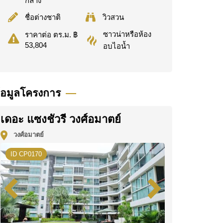
กลาง
ชื่อต่างชาติ
วิวสวน
ซาวน่าหรือห้อง
ราคาต่อ ตร.ม. ฿
53,804
อบไอน้ำ
้อมูลโครงการ
เดอะ แซงชัวรี วงศ์อมาตย์
วงศ์อมาตย์
ID CP0170