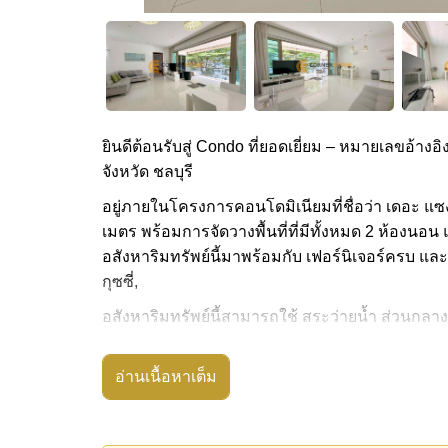
ยินดีต้อนรับสู่ Condo ที่ยอดเยี่ยม – หมายเลขอ้างอิง
จังหวัด ชลบุรี
อยู่ภายในโครงการคอนโดมิเนียมที่ชื่อว่า เดอะ แซงช
เมตร พร้อมการจัดวางพื้นที่ที่มีทั้งหมด 2 ห้องนอน 
อสังหาริมทรัพย์นี้มาพร้อมกับ เฟอร์นิเจอร์ครบ และ
กุซซี่,
อสังหาริมทรัพย์นี้สามารถใช้ สระว่ายน้ำ ส่วนกลาง
เดอะ แซงชัวรี วงศ์อมาตย์ มีสิ่งอำนวยความสะดวก
ไอน้ำ, สนามเด็กเล่น
อ่านเนื้อหาเต็ม
สถานที่สำคัญใกล้ เดอะ แซงชัวรี วงศ์อมาตย์ ได้แก
พัทยา, โรงพยาบาลบางละมุง