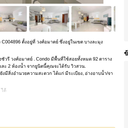
 C004896 ตั้งอยู่ที่ วงศ์อมาตย์ ซึ่งอยู่ในเขต บางละมุง
ข
ัวรี วงศ์อมาตย์ . Condo มีพื้นที่ใช้สอยทั้งหมด 92 ตาราง
และ 2 ห้องน้ำ จากยูนิตนี้คุณจะได้รับ วิวสวน.
ยังมีสิ่งอำนวยความสะดวก ได้แก่ มีระเบียง, อ่างอาบน้ำ/จา
 ได้
ส่วนกลาง ได้แก่ ฟิสเนส, สนามเทนนิส , ซาวน่าหรือห้องอบ
่: ติดชายหาด, แม็คโคร , , แหลมฉบัง, บูรพา , รพ.กรุงเทพ