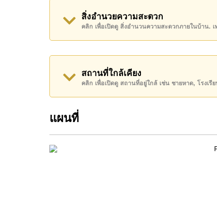
อสังหาริมทรัพย์นี้มีไว้สำหรับขายในราคา ฿ 4,95
สิ่งอำนวยความสะดวก
คลิก เพื่อเปิดดู สิ่งอำนวนความสะดวกภายในบ้าน. 
โฉนดที่ดินของอสังหาริมทรัพย์นี้อยู่ภายใต้กรรมสิทธ
ค้นพบโอกาสในการทำให้ที่อยู่อาศัยนี้เป็นบ้านในฝ
ติดต่อ Cornerstone Real Estate โทร +66384112
สถานที่ใกล้เคียง
WhatsApp ของสำนักงาน:
+66807945904
และ L
คลิก เพื่อเปิดดู สถานที่อยู่ใกล้ เช่น ชายหาด, โรงเร
แผนที่