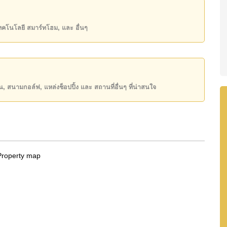
0,000 บาท คิดเป็น ฿ 53,804 บาทต่อตารางเมตร
เทคโนโลยี สมาร์ทโฮม, และ อื่นๆ
ิ์ ชื่อต่างชาติ โดยมี ค่าโอนคนละครึ่ง
ันของคุณ!
50 หรือ อีเมล
info@cornerstone.co.th
INE: @cornerstonepattaya
ียน, สนามกอล์ฟ, แหล่งช็อปปิ้ง และ สถานที่อื่นๆ ที่น่าสนใจ